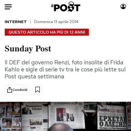
Auto
INTERNET
Domenica 13 aprile 2014
QUESTO ARTICOLO HA PIÙ DI
12 ANNI
HOME
Sunday Post
Italia
Moda
Mondo
Libri
Il DEF del governo Renzi, foto insolite di Frida
Politica
Consumismi
Kahlo e sigle di serie tv tra le cose più lette sul
Tecnologia
Storie/Idee
Post questa settimana
Internet
Ok Boomer!
Condividi
Scienza
Media
Cultura
Europa
Economia
Altrecose
Sport
Mondiali calcio 2026