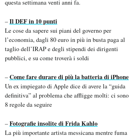
questa settimana venti anni fa.
Notifiche mobile
Regala il Post
Il DEF in 10 punti
–
Hai bisogno di aiuto?
Esci
Le cose da sapere sui piani del governo per
l’economia, dagli 80 euro in più in busta paga al
taglio dell’IRAP e degli stipendi dei dirigenti
pubblici, e su come troverà i soldi
Come fare durare di più la batteria di iPhone
–
Un ex impiegato di Apple dice di avere la “guida
definitiva” al problema che affligge molti: ci sono
8 regole da seguire
Fotografie insolite di Frida Kahlo
–
La più importante artista messicana mentre fuma