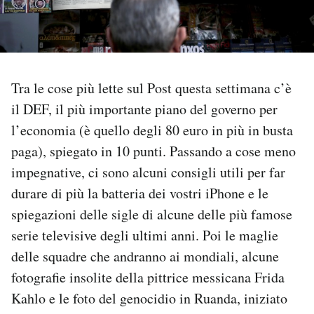
PODCAST
NEWSLETTER
Tra le cose più lette sul Post questa settimana c’è
il DEF, il più importante piano del governo per
I MIEI PREFERITI
l’economia (è quello degli 80 euro in più in busta
paga), spiegato in 10 punti. Passando a cose meno
SHOP
impegnative, ci sono alcuni consigli utili per far
durare di più la batteria dei vostri iPhone e le
spiegazioni delle sigle di alcune delle più famose
CALENDARIO
serie televisive degli ultimi anni. Poi le maglie
delle squadre che andranno ai mondiali, alcune
AREA PERSONALE
fotografie insolite della pittrice messicana Frida
Area Personale
Kahlo e le foto del genocidio in Ruanda, iniziato
Newsletter