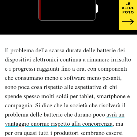
LE
ALTRE
PODCAST
FOTO
NEWSLETTER
Il problema della scarsa durata delle batterie dei
I MIEI PREFERITI
dispositivi elettronici continua a rimanere irrisolto
e i progressi raggiunti fino a ora, con componenti
SHOP
che consumano meno e software meno pesanti,
sono poca cosa rispetto alle aspettative di chi
CALENDARIO
spende spesso molti soldi per tablet, smartphone e
compagnia. Si dice che la società che risolverà il
AREA PERSONALE
problema delle batterie che durano poco
avrà un
vantaggio enorme rispetto alla concorrenza
, ma
Area Personale
per ora quasi tutti i produttori sembrano essersi
Newsletter