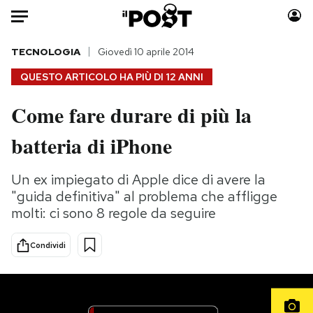
Auto
TECNOLOGIA
Giovedì 10 aprile 2014
QUESTO ARTICOLO HA PIÙ DI
12 ANNI
HOME
Come fare durare di più la
Italia
Moda
batteria di iPhone
Mondo
Libri
Politica
Consumismi
Un ex impiegato di Apple dice di avere la
Tecnologia
Storie/Idee
"guida definitiva" al problema che affligge
Internet
Ok Boomer!
molti: ci sono 8 regole da seguire
Scienza
Media
Cultura
Europa
Condividi
Economia
Altrecose
Sport
Mondiali calcio 2026