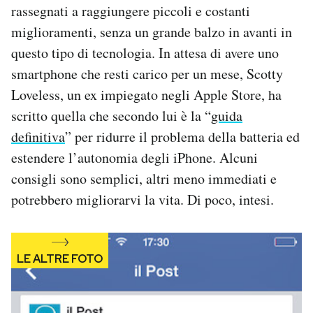
rassegnati a raggiungere piccoli e costanti
Notifiche mobile
miglioramenti, senza un grande balzo in avanti in
Regala il Post
Hai bisogno di aiuto?
questo tipo di tecnologia. In attesa di avere uno
Esci
smartphone che resti carico per un mese, Scotty
Loveless, un ex impiegato negli Apple Store, ha
scritto quella che secondo lui è la “
guida
definitiva
” per ridurre il problema della batteria ed
estendere l’autonomia degli iPhone. Alcuni
consigli sono semplici, altri meno immediati e
potrebbero migliorarvi la vita. Di poco, intesi.