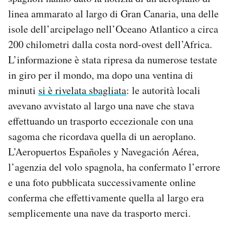
linea ammarato al largo di Gran Canaria, una delle
PODCAST
isole dell’arcipelago nell’Oceano Atlantico a circa
200 chilometri dalla costa nord-ovest dell’Africa.
NEWSLETTER
L’informazione è stata ripresa da numerose testate
in giro per il mondo, ma dopo una ventina di
I MIEI PREFERITI
minuti
si è rivelata sbagliata
: le autorità locali
avevano avvistato al largo una nave che stava
effettuando un trasporto eccezionale con una
SHOP
sagoma che ricordava quella di un aeroplano.
L’Aeropuertos Españoles y Navegación Aérea,
CALENDARIO
l’agenzia del volo spagnola, ha confermato l’errore
e una foto pubblicata successivamente online
AREA PERSONALE
conferma che effettivamente quella al largo era
Area Personale
semplicemente una nave da trasporto merci.
Newsletter