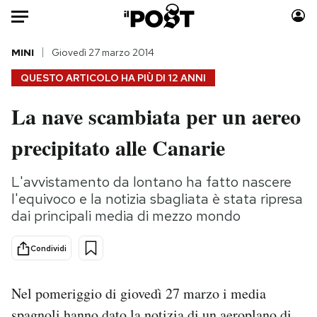
Auto
MINI
Giovedì 27 marzo 2014
QUESTO ARTICOLO HA PIÙ DI
12 ANNI
HOME
La nave scambiata per un aereo
Italia
Moda
precipitato alle Canarie
Mondo
Libri
Politica
Consumismi
L'avvistamento da lontano ha fatto nascere
Tecnologia
Storie/Idee
l'equivoco e la notizia sbagliata è stata ripresa
Internet
Ok Boomer!
dai principali media di mezzo mondo
Scienza
Media
Cultura
Europa
Condividi
Economia
Altrecose
Sport
Mondiali calcio 2026
Nel pomeriggio di giovedì 27 marzo i media
spagnoli hanno dato la notizia di un aeroplano di