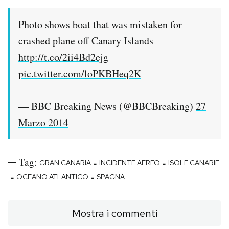
Notifiche mobile
Regala il Post
Photo shows boat that was mistaken for
Hai bisogno di aiuto?
crashed plane off Canary Islands
Esci
http://t.co/2ii4Bd2ejg
pic.twitter.com/loPKBHeq2K
— BBC Breaking News (@BBCBreaking)
27
Marzo 2014
Tag:
-
-
GRAN CANARIA
INCIDENTE AEREO
ISOLE CANARIE
-
-
OCEANO ATLANTICO
SPAGNA
Mostra i commenti