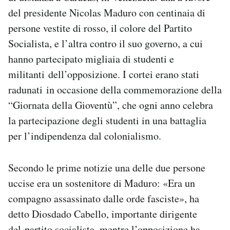
Notifiche mobile
del presidente Nicolas Maduro con centinaia di
Regala il Post
persone vestite di rosso, il colore del Partito
Hai bisogno di aiuto?
Socialista, e l’altra contro il suo governo, a cui
Esci
hanno partecipato migliaia di studenti e
militanti dell’opposizione. I cortei erano stati
radunati in occasione della commemorazione della
“Giornata della Gioventù”, che ogni anno celebra
la partecipazione degli studenti in una battaglia
per l’indipendenza dal colonialismo.
Secondo le prime notizie una delle due persone
uccise era un sostenitore di Maduro: «Era un
compagno assassinato dalle orde fasciste», ha
detto Diosdado Cabello, importante dirigente
del partito socialista, mentre l’opposizione ha