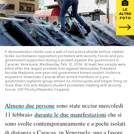
LE
PODCAST
ALTRE
FOTO
NEWSLETTER
I MIEI PREFERITI
A demonstrator climbs over a wall of riot police shields before clashes
broke out between opposition protesters with security forces and pro-
government supporters during a protest against the government in
Caracas, Venezuela, Wednesday, Feb. 12, 2014. At least two people were
killed after the largest protests ever against Venezuelan President
SHOP
Nicolas Maduroís one-year-old government turned violent. Violence
erupted in downtown Caracas when armed members of a pro-
government vigilante group arrived on motorcycles and began firing on
more than 100 anti-Maduro student protesters clashing with security
forces. (AP Photo/Alejandro Cegarra)
CALENDARIO
Almeno due persone
sono state uccise mercoledì
AREA PERSONALE
11 febbraio
durante le due manifestazioni
che si
sono svolte contemporaneamente e a pochi isolati
Area Personale
Newsletter
di distanza a Caracas, in Venezuela: una a favore