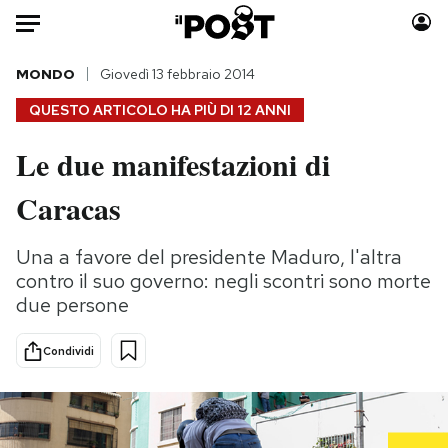
Auto
MONDO
Giovedì 13 febbraio 2014
QUESTO ARTICOLO HA PIÙ DI
12 ANNI
HOME
Le due manifestazioni di
Italia
Moda
Caracas
Mondo
Libri
Politica
Consumismi
Una a favore del presidente Maduro, l'altra
Tecnologia
Storie/Idee
contro il suo governo: negli scontri sono morte
Internet
Ok Boomer!
due persone
Scienza
Media
Cultura
Europa
Condividi
Economia
Altrecose
Sport
Mondiali calcio 2026