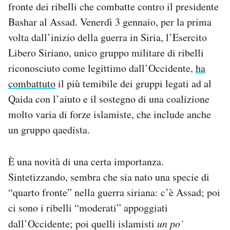
fronte dei ribelli che combatte contro il presidente
Notifiche mobile
Bashar al Assad. Venerdì 3 gennaio, per la prima
Regala il Post
Hai bisogno di aiuto?
volta dall’inizio della guerra in Siria, l’Esercito
Esci
Libero Siriano, unico gruppo militare di ribelli
riconosciuto come legittimo dall’Occidente,
ha
combattuto
il più temibile dei gruppi legati ad al
Qaida con l’aiuto e il sostegno di una coalizione
molto varia di forze islamiste, che include anche
un gruppo qaedista.
È una novità di una certa importanza.
Sintetizzando, sembra che sia nato una specie di
“quarto fronte” nella guerra siriana: c’è Assad; poi
ci sono i ribelli “moderati” appoggiati
dall’Occidente; poi quelli islamisti
un po’