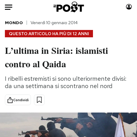
Auto
MONDO
Venerdì 10 gennaio 2014
QUESTO ARTICOLO HA PIÙ DI
12 ANNI
HOME
L’ultima in Siria: islamisti
Italia
Moda
contro al Qaida
Mondo
Libri
Politica
Consumismi
I ribelli estremisti si sono ulteriormente divisi:
Tecnologia
Storie/Idee
da una settimana si scontrano nel nord
Internet
Ok Boomer!
Scienza
Media
Condividi
Cultura
Europa
Economia
Altrecose
Sport
Mondiali calcio 2026