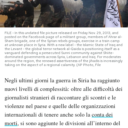
PODCAST
NEWSLETTER
FILE - In this undated file picture released on Friday Nov. 29, 2013, and
posted on the Facebook page of a militant group, members of Ahrar al-
Sham brigade, one of the Syrian rebels groups, exercise in a train camp
at unknown place in Syria. With a new label - the Islamic State of Iraq and
I MIEI PREFERITI
the Levant - the global terror network al-Qaida is positioning itself as a
vanguard defending a persecuted Sunni community against Shiite-
dominated governments across Syria, Lebanon and Iraq. For moderates
around the region, the renewed assertiveness of the jihadis is increasingly
taking on the aspect of a regional calamity. (AP Photo, File
SHOP
Negli ultimi giorni la guerra in Siria ha raggiunto
CALENDARIO
nuovi livelli di complessità: oltre alle difficoltà dei
giornalisti stranieri di raccontare gli scontri e le
violenze nel paese e quelle delle organizzazioni
AREA PERSONALE
internazionali di tenere anche solo la
conta dei
Area Personale
morti
, si sono aggiunte le divisioni all’interno del
Newsletter