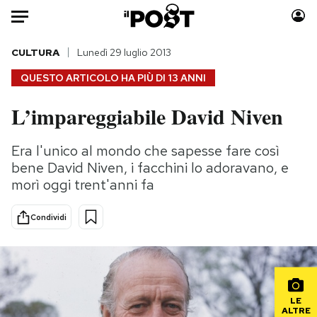
Auto
CULTURA
Lunedì 29 luglio 2013
QUESTO ARTICOLO HA PIÙ DI
13 ANNI
HOME
L’impareggiabile David Niven
Italia
Moda
Mondo
Libri
Era l'unico al mondo che sapesse fare così
Politica
Consumismi
bene David Niven, i facchini lo adoravano, e
Tecnologia
Storie/Idee
morì oggi trent'anni fa
Internet
Ok Boomer!
Condividi
Scienza
Media
Cultura
Europa
Economia
Altrecose
Sport
Mondiali calcio 2026
LE
ALTRE