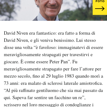
FOTO
PODCAST
NEWSLETTER
David Niven era fantastico: era fatto a forma di
David Niven, e gli veniva benissimo. Lui stesso
I MIEI PREFERITI
disse una volta “è favoloso: immaginatevi di essere
meravigliosamente strapagati per travestirvi e
SHOP
giocare. È come essere Peter Pan”. Fu
meravigliosamente strapagato per fare l’attore per
CALENDARIO
mezzo secolo, fino al 29 luglio 1983 quando morì a
73 anni: era malato di sclerosi laterale amiotrofica.
AREA PERSONALE
“Al più raffinato gentiluomo che sia mai passato da
qui. Sapeva far sentire un facchino un re”,
Area Personale
scrissero nel loro messaggio di condoglianze i
Newsletter