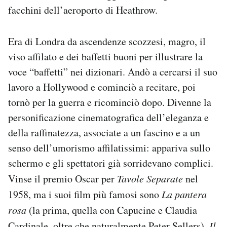
facchini dell’aeroporto di Heathrow.
Notifiche mobile
Regala il Post
Hai bisogno di aiuto?
Era di Londra da ascendenze scozzesi, magro, il
Esci
viso affilato e dei baffetti buoni per illustrare la
voce “baffetti” nei dizionari. Andò a cercarsi il suo
lavoro a Hollywood e cominciò a recitare, poi
tornò per la guerra e ricominciò dopo. Divenne la
personificazione cinematografica dell’eleganza e
della raffinatezza, associate a un fascino e a un
senso dell’umorismo affilatissimi: appariva sullo
schermo e gli spettatori già sorridevano complici.
Vinse il premio Oscar per
Tavole Separate
nel
1958, ma i suoi film più famosi sono
La pantera
rosa
(la prima, quella con Capucine e Claudia
Cardinale, oltre che naturalmente Peter Sellers),
Il