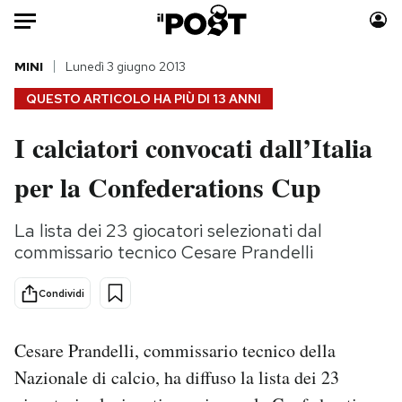
Auto
MINI
Lunedì 3 giugno 2013
QUESTO ARTICOLO HA PIÙ DI
13 ANNI
HOME
I calciatori convocati dall’Italia
Italia
Moda
per la Confederations Cup
Mondo
Libri
Politica
Consumismi
La lista dei 23 giocatori selezionati dal
Tecnologia
Storie/Idee
commissario tecnico Cesare Prandelli
Internet
Ok Boomer!
Scienza
Media
Condividi
Cultura
Europa
Economia
Altrecose
Cesare Prandelli, commissario tecnico della
Sport
Mondiali calcio 2026
Nazionale di calcio, ha diffuso la lista dei 23