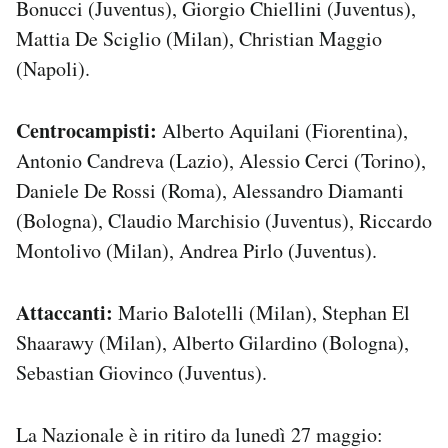
Bonucci (Juventus), Giorgio Chiellini (Juventus),
Notifiche mobile
Mattia De Sciglio (Milan), Christian Maggio
Regala il Post
(Napoli).
Hai bisogno di aiuto?
Esci
Centrocampisti:
Alberto Aquilani (Fiorentina),
Antonio Candreva (Lazio), Alessio Cerci (Torino),
Daniele De Rossi (Roma), Alessandro Diamanti
(Bologna), Claudio Marchisio (Juventus), Riccardo
Montolivo (Milan), Andrea Pirlo (Juventus).
Attaccanti:
Mario Balotelli (Milan), Stephan El
Shaarawy (Milan), Alberto Gilardino (Bologna),
Sebastian Giovinco (Juventus).
La Nazionale è in ritiro da lunedì 27 maggio: