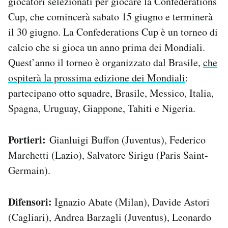
giocatori selezionati per giocare la Confederations
Cup, che comincerà sabato 15 giugno e terminerà
PODCAST
il 30 giugno. La Confederations Cup è un torneo di
calcio che si gioca un anno prima dei Mondiali.
NEWSLETTER
Quest’anno il torneo è organizzato dal Brasile,
che
ospiterà la prossima edizione dei Mondiali
:
I MIEI PREFERITI
partecipano otto squadre, Brasile, Messico, Italia,
Spagna, Uruguay, Giappone, Tahiti e Nigeria.
SHOP
Portieri:
Gianluigi Buffon (Juventus), Federico
Marchetti (Lazio), Salvatore Sirigu (Paris Saint-
CALENDARIO
Germain).
AREA PERSONALE
Difensori:
Ignazio Abate (Milan), Davide Astori
Area Personale
(Cagliari), Andrea Barzagli (Juventus), Leonardo
Newsletter