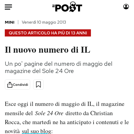
Auto
MINI
Venerdì 10 maggio 2013
QUESTO ARTICOLO HA PIÙ DI
13 ANNI
HOME
Il nuovo numero di IL
Italia
Moda
Mondo
Libri
Un po' pagine del numero di maggio del
Politica
Consumismi
magazine del Sole 24 Ore
Tecnologia
Storie/Idee
Internet
Ok Boomer!
Condividi
Scienza
Media
Cultura
Europa
Esce oggi il numero di maggio di IL, il magazine
Economia
Altrecose
mensile del
Sole 24 Ore
diretto da Christian
Sport
Mondiali calcio 2026
Rocca, che martedì ne ha anticipato i contenuti e le
novità
sul suo blog
: