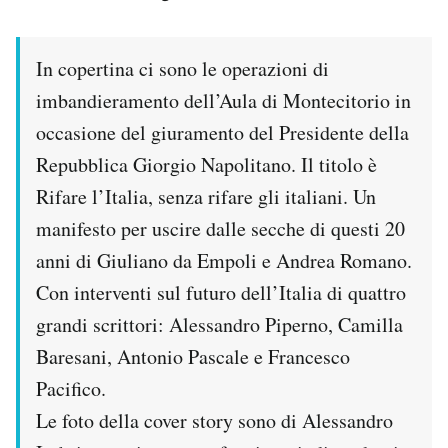
PODCAST
In copertina ci sono le operazioni di
imbandieramento dell’Aula di Montecitorio in
NEWSLETTER
occasione del giuramento del Presidente della
Repubblica Giorgio Napolitano. Il titolo è
I MIEI PREFERITI
Rifare l’Italia, senza rifare gli italiani. Un
manifesto per uscire dalle secche di questi 20
SHOP
anni di Giuliano da Empoli e Andrea Romano.
Con interventi sul futuro dell’Italia di quattro
CALENDARIO
grandi scrittori: Alessandro Piperno, Camilla
Baresani, Antonio Pascale e Francesco
AREA PERSONALE
Pacifico.
Area Personale
Le foto della cover story sono di Alessandro
Newsletter