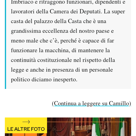
Imbriaco e ritraggono funzionari, dipendenti e
Notifiche mobile
lavoratori della Camera dei Deputati. La super
Regala il Post
casta del palazzo della Casta che è una
Hai bisogno di aiuto?
Esci
grandissima eccellenza del nostro paese e
meno male che c’è, perché è capace di far
funzionare la macchina, di mantenere la
continuità costituzionale nel rispetto della
legge e anche in presenza di un personale
politico diciamo inesperto.
(Continua a leggere su Camillo)