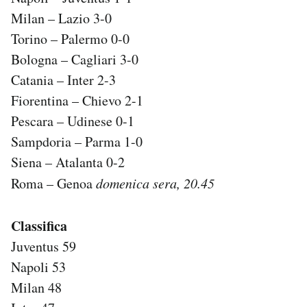
Milan – Lazio 3-0
PODCAST
Torino – Palermo 0-0
Bologna – Cagliari 3-0
NEWSLETTER
Catania – Inter 2-3
Fiorentina – Chievo 2-1
I MIEI PREFERITI
Pescara – Udinese 0-1
Sampdoria – Parma 1-0
Siena – Atalanta 0-2
SHOP
Roma – Genoa
domenica sera, 20.45
CALENDARIO
Classifica
Juventus 59
AREA PERSONALE
Napoli 53
Area Personale
Milan 48
Newsletter