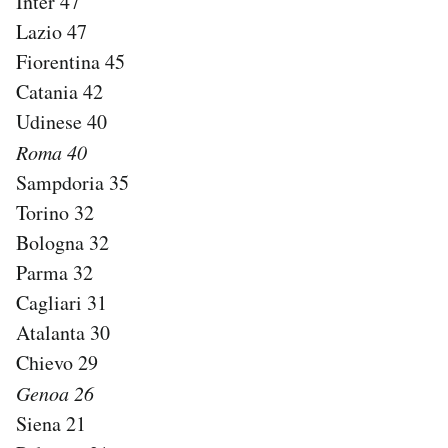
Inter 47
Notifiche mobile
Lazio 47
Regala il Post
Fiorentina 45
Hai bisogno di aiuto?
Catania 42
Esci
Udinese 40
Roma 40
Sampdoria 35
Torino 32
Bologna 32
Parma 32
Cagliari 31
Atalanta 30
Chievo 29
Genoa 26
Siena 21