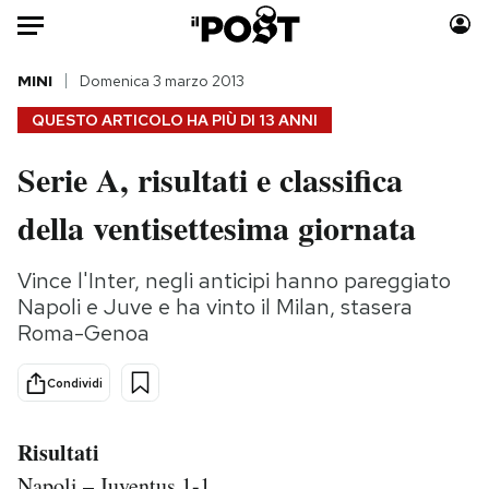
Auto
MINI
Domenica 3 marzo 2013
QUESTO ARTICOLO HA PIÙ DI
13 ANNI
HOME
Serie A, risultati e classifica
Italia
Moda
della ventisettesima giornata
Mondo
Libri
Politica
Consumismi
Vince l'Inter, negli anticipi hanno pareggiato
Tecnologia
Storie/Idee
Napoli e Juve e ha vinto il Milan, stasera
Internet
Ok Boomer!
Roma-Genoa
Scienza
Media
Cultura
Europa
Condividi
Economia
Altrecose
Sport
Mondiali calcio 2026
Risultati
Napoli – Juventus 1-1