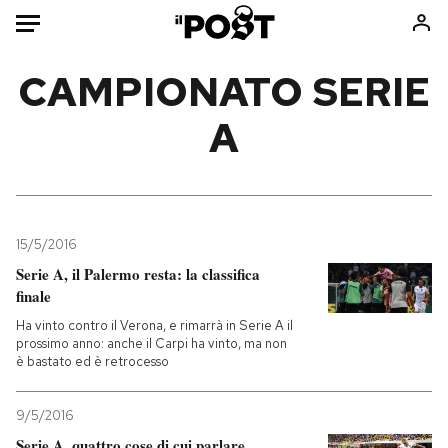
Auto
CAMPIONATO SERIE
A
HOME
Italia
Moda
Mondo
Libri
Politica
Consumismi
15/5/2016
Tecnologia
Storie/Idee
Serie A, il Palermo resta: la classifica
Internet
Ok Boomer!
finale
Scienza
Media
Ha vinto contro il Verona, e rimarrà in Serie A il
Cultura
Europa
prossimo anno: anche il Carpi ha vinto, ma non
è bastato ed è retrocesso
Economia
Altrecose
Sport
Mondiali calcio 2026
9/5/2016
Serie A, quattro cose di cui parlare