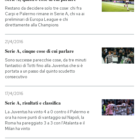
Restano da decidere solo tre cose: chi fra
PODCAST
Carpi e Palermo rimane in Serie A, chi va ai
preliminari di Europa League e chi
direttamente alla Champions
NEWSLETTER
21/4/2016
Serie A, cinque cose di cui parlare
I MIEI PREFERITI
Sono successe parecchie cose, da tre minuti
fantastici di Totti fino alla Juventus che si è
portata a un passo dal quinto scudetto
SHOP
consecutivo
17/4/2016
CALENDARIO
Serie A, risultati e classifica
La Juventus ha vinto 4 a 0 contro il Palermo e
AREA PERSONALE
ora ha nove punti di vantaggio sul Napoli, la
Roma ha pareggiato 3 a 3 con l'Atalanta e il
Entra
Milan ha vinto