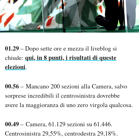
PODCAST
NEWSLETTER
01.29
– Dopo sette ore e mezza il liveblog si
I MIEI PREFERITI
qui, in 8 punti, i risultati di queste
chiude:
elezioni
.
SHOP
00.56
– Mancano 200 sezioni alla Camera, salvo
sorprese incredibili il centrosinistra dovrebbe
CALENDARIO
avere la maggioranza di uno zero virgola qualcosa.
AREA PERSONALE
00.49
– Camera, 61.129 sezioni su 61.446.
Area Personale
Centrosinistra 29,55%, centrodestra 29,18%.
Newsletter