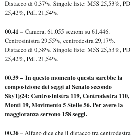
Distacco di 0,37%. Singole liste: M5S 25,53%, PD
Notifiche mobile
25,42%, PdL 21,54%.
Regala il Post
Hai bisogno di aiuto?
Esci
00.41
– Camera, 61.055 sezioni su 61.446.
Centrosinistra 29,55%, centrodestra 29,17%.
Distacco di 0,38%. Singole liste: M5S 25,53%, PD
25,42%, PdL 21,54%.
00.39 – In questo momento questa sarebbe la
composizione dei seggi al Senato secondo
SkyTg24: Centrosinistra 119, Centrodestra 110,
Monti 19, Movimento 5 Stelle 56. Per avere la
maggioranza servono 158 seggi.
00.36
– Alfano dice che il distacco tra centrodestra