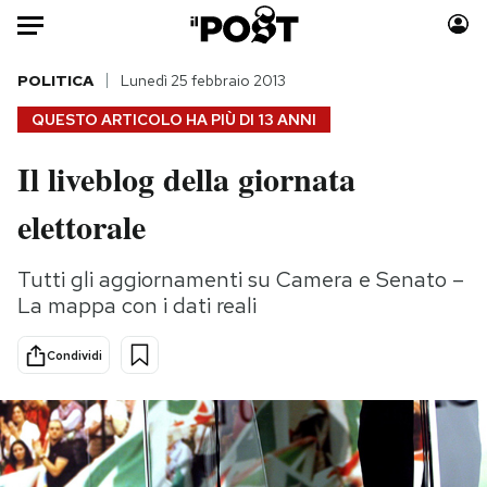
Auto
POLITICA
Lunedì 25 febbraio 2013
QUESTO ARTICOLO HA PIÙ DI
13 ANNI
HOME
Il liveblog della giornata
Italia
Moda
elettorale
Mondo
Libri
Politica
Consumismi
Tutti gli aggiornamenti su Camera e Senato –
Tecnologia
Storie/Idee
La mappa con i dati reali
Internet
Ok Boomer!
Scienza
Media
Condividi
Cultura
Europa
Economia
Altrecose
Sport
Mondiali calcio 2026