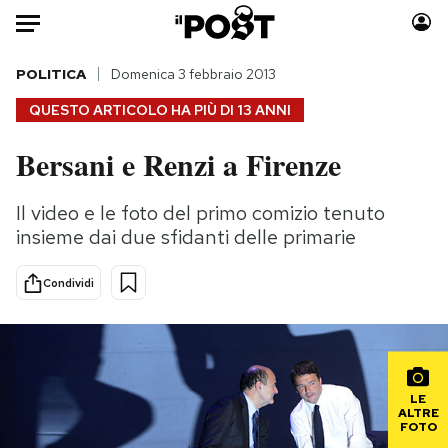
Auto
POLITICA
Domenica 3 febbraio 2013
QUESTO ARTICOLO HA PIÙ DI
13 ANNI
HOME
Bersani e Renzi a Firenze
Italia
Moda
Mondo
Libri
Il video e le foto del primo comizio tenuto
Politica
Consumismi
insieme dai due sfidanti delle primarie
Tecnologia
Storie/Idee
Internet
Ok Boomer!
Condividi
Scienza
Media
Cultura
Europa
Economia
Altrecose
Sport
Mondiali calcio 2026
LE
ALTRE
FOTO