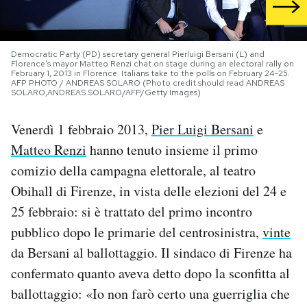
PODCAST
Democratic Party (PD) secretary general Pierluigi Bersani (L) and
Florence's mayor Matteo Renzi chat on stage during an electoral rally on
NEWSLETTER
February 1, 2013 in Florence. Italians take to the polls on February 24-25.
AFP PHOTO / ANDREAS SOLARO (Photo credit should read ANDREAS
SOLARO,ANDREAS SOLARO/AFP/Getty Images)
I MIEI PREFERITI
Venerdì 1 febbraio 2013,
Pier Luigi Bersani
e
Matteo Renzi
hanno tenuto insieme il primo
SHOP
comizio della campagna elettorale, al teatro
Obihall di Firenze, in vista delle elezioni del 24 e
CALENDARIO
25 febbraio: si è trattato del primo incontro
pubblico dopo le primarie del centrosinistra,
vinte
da Bersani al ballottaggio. Il sindaco di Firenze ha
AREA PERSONALE
confermato quanto aveva detto dopo la sconfitta al
Area Personale
ballottaggio: «Io non farò certo una guerriglia che
Newsletter