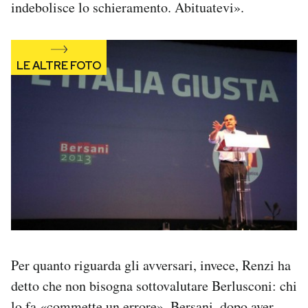
indebolisce lo schieramento. Abituatevi».
Notifiche mobile
Regala il Post
Hai bisogno di aiuto?
Esci
Per quanto riguarda gli avversari, invece, Renzi ha
detto che non bisogna sottovalutare Berlusconi: chi
lo fa «commette un errore». Bersani, dopo aver