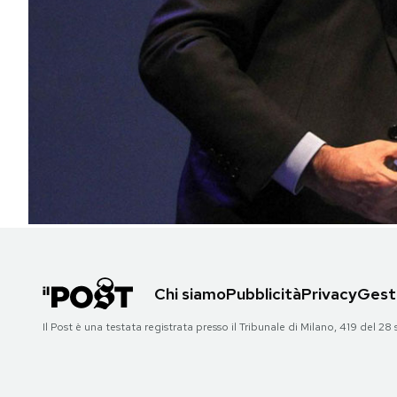
PODCAST
NEWSLETTER
I MIEI PREFERITI
SHOP
CALENDARIO
Chi siamo
Pubblicità
Privacy
Gesti
AREA PERSONALE
Il Post è una testata registrata presso il Tribunale di Milano, 419 del
Area Personale
Newsletter