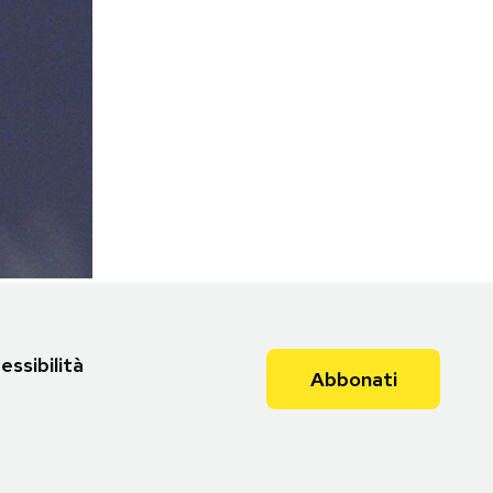
essibilità
Abbonati