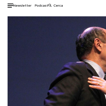
Newsletter
Podcast
Auto
HOME
Italia
Moda
Mondo
Libri
Politica
Consumismi
Tecnologia
Storie/Idee
Internet
Ok Boomer!
Scienza
Media
Cultura
Europa
Economia
Altrecose
Sport
Mondiali calcio 2026