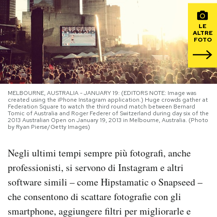
PODCAST
LE
ALTRE
FOTO
NEWSLETTER
I MIEI PREFERITI
MELBOURNE, AUSTRALIA - JANUARY 19: (EDITORS NOTE: Image was
created using the iPhone Instagram application.) Huge crowds gather at
Federation Square to watch the third round match between Bernard
Tomic of Australia and Roger Federer of Switzerland during day six of the
SHOP
2013 Australian Open on January 19, 2013 in Melbourne, Australia. (Photo
by Ryan Pierse/Getty Images)
CALENDARIO
Negli ultimi tempi sempre più fotografi, anche
professionisti, si servono di Instagram e altri
AREA PERSONALE
software simili – come Hipstamatic o Snapseed –
che consentono di scattare fotografie con gli
Area Personale
smartphone, aggiungere filtri per migliorarle e
Newsletter