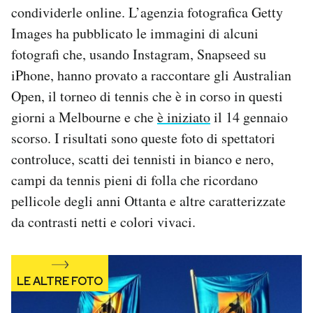
condividerle online. L’agenzia fotografica Getty
Notifiche mobile
Regala il Post
Images ha pubblicato le immagini di alcuni
Hai bisogno di aiuto?
fotografi che, usando Instagram, Snapseed su
Esci
iPhone, hanno provato a raccontare gli Australian
Open, il torneo di tennis che è in corso in questi
giorni a Melbourne e che
è iniziato
il 14 gennaio
scorso. I risultati sono queste foto di spettatori
controluce, scatti dei tennisti in bianco e nero,
campi da tennis pieni di folla che ricordano
pellicole degli anni Ottanta e altre caratterizzate
da contrasti netti e colori vivaci.