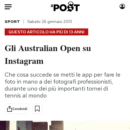
Auto
SPORT
Sabato 26 gennaio 2013
QUESTO ARTICOLO HA PIÙ DI
13 ANNI
HOME
Gli Australian Open su
Italia
Moda
Instagram
Mondo
Libri
Politica
Consumismi
Che cosa succede se metti le app per fare le
Tecnologia
Storie/Idee
foto in mano a dei fotografi professionisti,
Internet
Ok Boomer!
durante uno dei più importanti tornei di
Scienza
Media
tennis al mondo
Cultura
Europa
Economia
Altrecose
Condividi
Sport
Mondiali calcio 2026