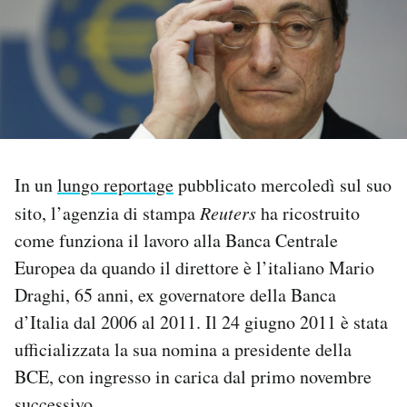
PODCAST
NEWSLETTER
I MIEI PREFERITI
In un
lungo reportage
pubblicato mercoledì sul suo
sito, l’agenzia di stampa
Reuters
ha ricostruito
SHOP
come funziona il lavoro alla Banca Centrale
Europea da quando il direttore è l’italiano Mario
CALENDARIO
Draghi, 65 anni, ex governatore della Banca
d’Italia dal 2006 al 2011. Il 24 giugno 2011 è stata
AREA PERSONALE
ufficializzata la sua nomina a presidente della
BCE, con ingresso in carica dal primo novembre
Area Personale
Newsletter
successivo.