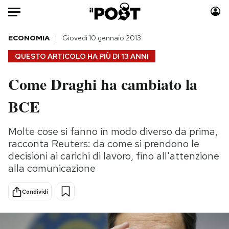
Auto
ECONOMIA
Giovedì 10 gennaio 2013
QUESTO ARTICOLO HA PIÙ DI
13 ANNI
HOME
Come Draghi ha cambiato la
Italia
Moda
BCE
Mondo
Libri
Politica
Consumismi
Molte cose si fanno in modo diverso da prima,
Tecnologia
Storie/Idee
racconta Reuters: da come si prendono le
Internet
Ok Boomer!
decisioni ai carichi di lavoro, fino all'attenzione
Scienza
Media
alla comunicazione
Cultura
Europa
Economia
Altrecose
Condividi
Sport
Mondiali calcio 2026