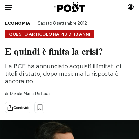
Auto
ECONOMIA
Sabato 8 settembre 2012
QUESTO ARTICOLO HA PIÙ DI
13 ANNI
HOME
E quindi è finita la crisi?
Italia
Moda
Mondo
Libri
La BCE ha annunciato acquisti illimitati di
Politica
Consumismi
titoli di stato, dopo mesi: ma la risposta è
Tecnologia
Storie/Idee
ancora no
Internet
Ok Boomer!
di
Davide Maria De Luca
Scienza
Media
Cultura
Europa
Condividi
Economia
Altrecose
Sport
Mondiali calcio 2026