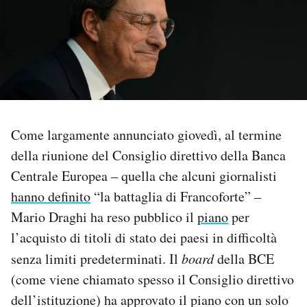
PODCAST
NEWSLETTER
I MIEI PREFERITI
Come largamente annunciato giovedì, al termine
della riunione del Consiglio direttivo della Banca
SHOP
Centrale Europea – quella che alcuni giornalisti
hanno definito
“la battaglia di Francoforte” –
CALENDARIO
Mario Draghi ha reso pubblico il
piano
per
l’acquisto di titoli di stato dei paesi in difficoltà
AREA PERSONALE
senza limiti predeterminati. Il
board
della BCE
(come viene chiamato spesso il Consiglio direttivo
Area Personale
dell’istituzione) ha approvato il piano con un solo
Newsletter