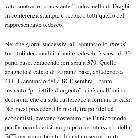
voto contrario: nonostante
l’indovinello di Draghi
Notifiche mobile
Regala il Post
in conferenza stampa
, è secondo tutti quello del
Hai bisogno di aiuto?
rappresentante tedesco.
Esci
Nei due giorni successivi all’annuncio lo
spread
tra titoli decennali italiani e tedeschi è sceso di 70
punti base, chiudendo ieri sera a 370. Quello
spagnolo è calato di 90 punti base, chiudendo a
411. L’annuncio della BCE sembra il tanto
invocato “proiettile d’argento”, cioè quell’unica
decisione che da sola basterebbe a fermare la crisi.
Nei mesi precedenti in molti, tra politici ed
economisti, avevano sostenuto che l’unico modo
per fermare la crisi era proprio un intervento della
BCE per acquistare titoli di stato senza limiti