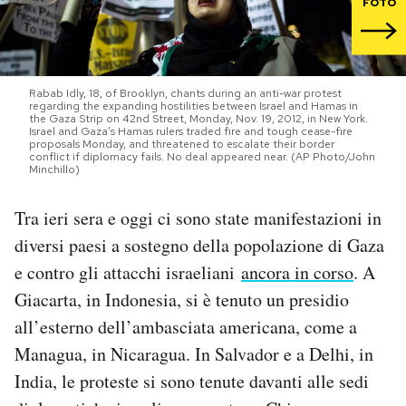
FOTO
PODCAST
Rabab Idly, 18, of Brooklyn, chants during an anti-war protest
NEWSLETTER
regarding the expanding hostilities between Israel and Hamas in
the Gaza Strip on 42nd Street, Monday, Nov. 19, 2012, in New York.
Israel and Gaza’s Hamas rulers traded fire and tough cease-fire
proposals Monday, and threatened to escalate their border
I MIEI PREFERITI
conflict if diplomacy fails. No deal appeared near. (AP Photo/John
Minchillo)
Tra ieri sera e oggi ci sono state manifestazioni in
SHOP
diversi paesi a sostegno della popolazione di Gaza
e contro gli attacchi israeliani
ancora in corso
. A
CALENDARIO
Giacarta, in Indonesia, si è tenuto un presidio
all’esterno dell’ambasciata americana, come a
AREA PERSONALE
Managua, in Nicaragua. In Salvador e a Delhi, in
Area Personale
India, le proteste si sono tenute davanti alle sedi
Newsletter