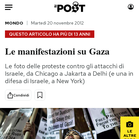
Auto
MONDO
Martedì 20 novembre 2012
QUESTO ARTICOLO HA PIÙ DI
13 ANNI
HOME
Le manifestazioni su Gaza
Italia
Moda
Mondo
Libri
Le foto delle proteste contro gli attacchi di
Politica
Consumismi
Israele, da Chicago a Jakarta a Delhi (e una in
Tecnologia
Storie/Idee
difesa di Israele, a New York)
Internet
Ok Boomer!
Condividi
Scienza
Media
Cultura
Europa
Economia
Altrecose
Sport
Mondiali calcio 2026
LE
ALTRE