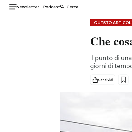
Newsletter
Podcast
Auto
QUESTO ARTICOLO
Che cos
HOME
Italia
Moda
Il punto di un
Mondo
Libri
giorni di tempo
Politica
Consumismi
Tecnologia
Storie/Idee
Condividi
Internet
Ok Boomer!
Scienza
Media
Cultura
Europa
Economia
Altrecose
Sport
Mondiali calcio 2026