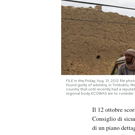
PODCAST
NEWSLETTER
I MIEI PREFERITI
SHOP
FILE In this Friday, Aug. 31, 2012 file p
found guilty of adultery, in Timbuktu, Mal
country that until recently had a reput
CALENDARIO
regional body ECOWAS are to consider the
Il 12 ottobre sco
AREA PERSONALE
Consiglio di sic
Area Personale
di un piano dettag
Newsletter