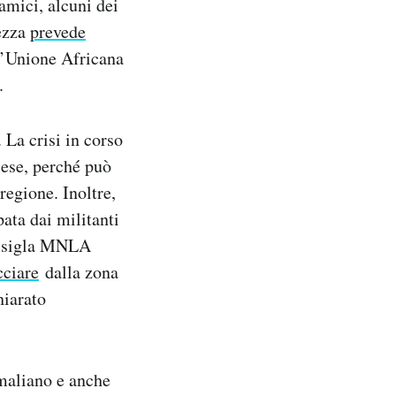
lamici, alcuni dei
rezza
prevede
 l’Unione Africana
.
 La crisi in corso
cese, perché può
regione. Inoltre,
pata dai militanti
la sigla MNLA
cciare
dalla zona
hiarato
 maliano e anche