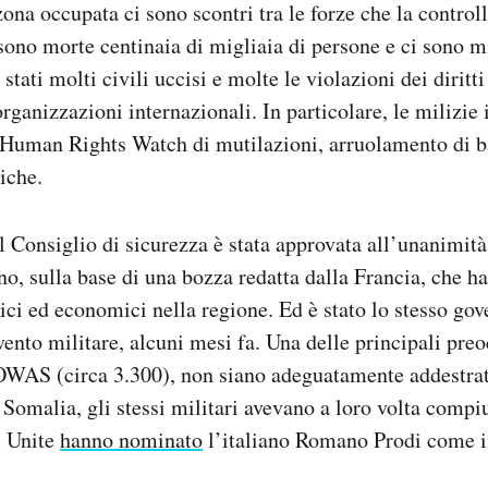
zona occupata ci sono scontri tra le forze che la control
 sono morte centinaia di migliaia di persone e ci sono m
stati molti civili uccisi e molte le violazioni dei diritt
organizzazioni internazionali. In particolare, le milizie
a Human Rights Watch di mutilazioni, arruolamento di b
iche.
l Consiglio di sicurezza è stata approvata all’unanimità
, sulla base di una bozza redatta dalla Francia, che ha
tici ed economici nella regione. Ed è stato lo stesso go
vento militare, alcuni mesi fa. Una delle principali pre
COWAS (circa 3.300), non siano adeguatamente addestrat
n Somalia, gli stessi militari avevano a loro volta compi
i Unite
hanno nominato
l’italiano Romano Prodi come i