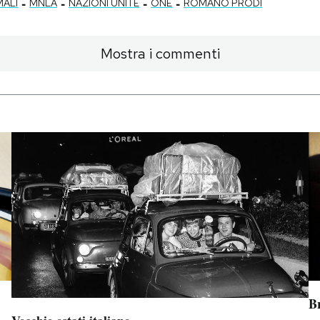
-
-
-
-
MALI
MNLA
NAZIONI UNITE
ONE
ROMANO PRODI
Mostra i commenti
B