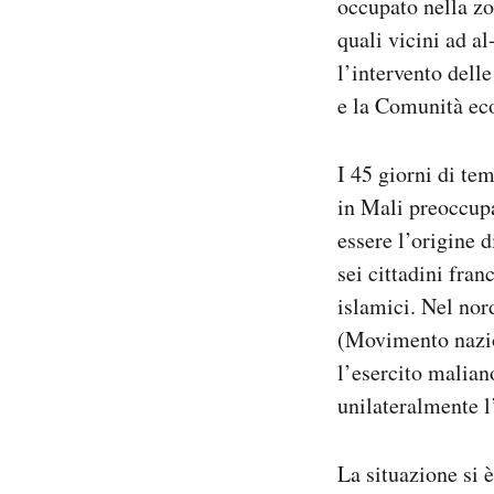
occupato nella zon
Notifiche mobile
quali vicini ad a
Regala il Post
l’intervento dell
Hai bisogno di aiuto?
e la Comunità ec
Esci
I 45 giorni di tem
in Mali preoccupa
essere l’origine d
sei cittadini fran
islamici. Nel nor
(Movimento nazio
l’esercito malian
unilateralmente l
La situazione si 