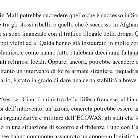
in Mali potrebbe succedere quello che è successo in So
e tra gli stessi ribelli, o quello che è successo in Afghan
 si sono finanziate con il traffico illegale della droga. 
ppi vicini ad al Qaida hanno già instaurato in molte zo
islamica, e come hanno fatto i talebani dieci anni fa
hann
 religiosi locali. Oppure, ancora, potrebbe accadere c
soltanto un intervento di forze armate straniere, inquadr
rio, è stato in grado di dare una certa stabilità a breve
ves Le Drian, il ministro della Difesa francese,
abbia 
pi dell’intervento, un’azione concreta potrebbe essere a
tà organizzativa e militare dell’ECOWAS, gli stati che
o in una situazione di scontro e diffidenza l’uno con l’a
opee hanno comunque assicurato un appoggio logistico e