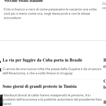
Vecchie estati italiane
Ci
co
Foto in bianco e nero di come passavamo le vacanze una volta:
cioè più o meno come ora, negli stessi posti e con le stesse
scocciature
o
La via per fuggire da Cuba porta in Brasile
I
c
t
Ci arriva da una nuova rotta che passa dalla Guyana e da un pezzo
dell'Amazzonia, e che a volte finisce in Uruguay
C
Sono giorni di grandi proteste in Tunisia
b
I blackout dovuti al caldo hanno esasperato le persone, tra i
problemi dell'economia e le politiche autoritarie del presidente Kaïs
I
Saïed