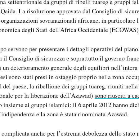
a settentrionale da gruppi di ribelli tuareg e gruppi is
l-Qaida. La risoluzione approvata dal Consiglio di sicu
e organizzazioni sovranazionali africane, in particolare
onomica degli Stati dell’Africa Occidentale (ECOWAS)
po servono per presentare i dettagli operativi del piano.
 il Consiglio di sicurezza e soprattutto il governo fran
i un deterioramento generale degli equilibri nell’intera 
cesi sono stati presi in ostaggio proprio nella zona occu
d del paese, la ribellione dei gruppi tuareg, riuniti nel
nale per la liberazione dell’Azawad)
sono riusciti a ca
o insieme ai gruppi islamici: il 6 aprile 2012 hanno dic
’indipendenza e la zona è stata rinominata Azawad.
è complicata anche per l’estrema debolezza dello stato