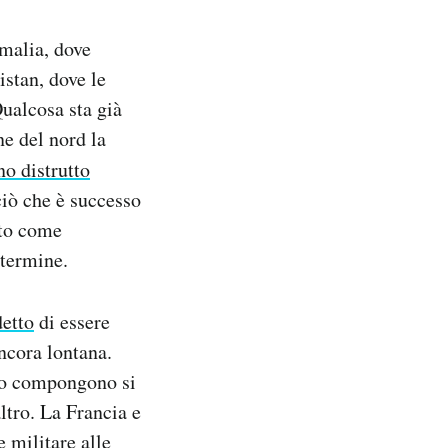
malia, dove
istan, dove le
Qualcosa sta già
ne del nord la
o distrutto
iò che è successo
ato come
 termine.
detto
di essere
ncora lontana.
 lo compongono si
ltro. La Francia e
 militare alle