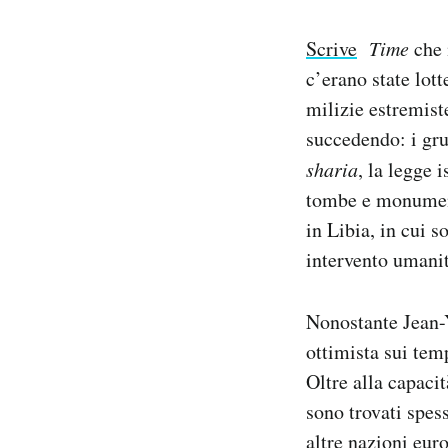
Scrive
Time
che 
c’erano state lott
milizie estremiste
succedendo: i gru
sharia
, la legge 
tombe e monumenti
in Libia, in cui 
intervento umanita
Nonostante Jean-Y
ottimista sui tem
Oltre alla capaci
sono trovati spess
altre nazioni eur