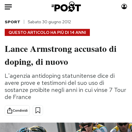
Auto
SPORT
Sabato 30 giugno 2012
QUESTO ARTICOLO HA PIÙ DI
14 ANNI
HOME
Lance Armstrong accusato di
Italia
Moda
doping, di nuovo
Mondo
Libri
Politica
Consumismi
L'agenzia antidoping statunitense dice di
Tecnologia
Storie/Idee
avere prove e testimoni del suo uso di
Internet
Ok Boomer!
sostanze proibite negli anni in cui vinse 7 Tour
Scienza
Media
de France
Cultura
Europa
Economia
Altrecose
Condividi
Sport
Mondiali calcio 2026