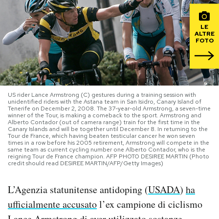
PODCAST
LE
ALTRE
FOTO
NEWSLETTER
I MIEI PREFERITI
US rider Lance Armstrong (C) gestures during a training session with
unidentified riders with the Astana team in San Isidro, Canary Island of
Tenerife on December 2, 2008. The 37-year-old Armstrong, a seven-time
winner of the Tour, is making a comeback to the sport. Armstrong and
SHOP
Alberto Contador (out of camera range) train for the first time in the
Canary Islands and will be together until December 8. In returning to the
Tour de France, which having beaten testicular cancer he won seven
times in a row before his 2005 retirement, Armstrong will compete in the
CALENDARIO
same team as current cycling number one Alberto Contador, who is the
reigning Tour de France champion. AFP PHOTO DESIREE MARTIN (Photo
credit should read DESIREE MARTIN/AFP/Getty Images)
AREA PERSONALE
L’Agenzia statunitense antidoping (
USADA
)
ha
Area Personale
ufficialmente accusato
l’ex campione di ciclismo
Newsletter
Lance Armstrong di aver utilizzato sostanze