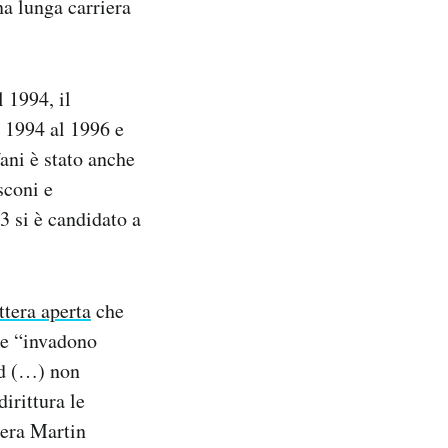
a lunga carriera
l 1994, il
l 1994 al 1996 e
ani è stato anche
sconi e
3 si è candidato a
ttera aperta
che
che “invadono
ld (…) non
irittura le
a era Martin