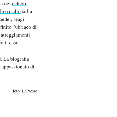
ta del
celebre
to risalto
sulla
oeder, reagì
finito “ubriaco di
 “atteggiamenti
e il caso.
d. La
biografia
e appassionato di
foto: LaPresse