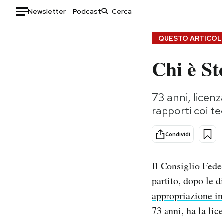
Newsletter
Podcast
Auto
QUESTO ARTICOLO
Chi è St
HOME
Italia
Moda
73 anni, licen
Mondo
Libri
rapporti coi t
Politica
Consumismi
Tecnologia
Storie/Idee
Condividi
Internet
Ok Boomer!
Scienza
Media
Il Consiglio Fede
Cultura
Europa
partito, dopo le 
Economia
Altrecose
appropriazione in
Sport
Mondiali calcio 2026
73 anni, ha la li