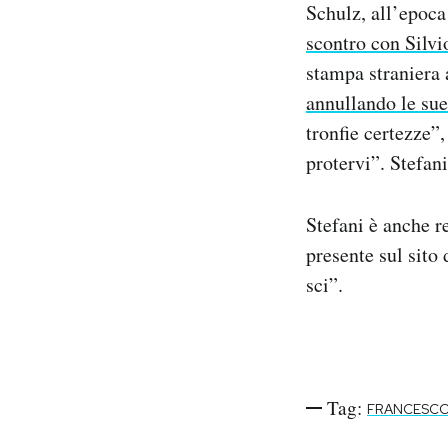
Schulz, all’epoca
Notifiche mobile
scontro con Silv
Regala il Post
Hai bisogno di aiuto?
stampa straniera 
Esci
annullando le sue
tronfie certezze”
protervi”. Stefani
Stefani è anche r
presente sul sito
sci”.
Tag:
FRANCESCO