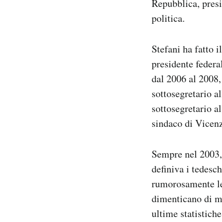
Repubblica, pres
politica.
PODCAST
Stefani ha fatto i
NEWSLETTER
presidente federa
dal 2006 al 2008,
I MIEI PREFERITI
sottosegretario a
sottosegretario a
SHOP
sindaco di Vicenz
CALENDARIO
Sempre nel 2003, 
definiva i tedesc
rumorosamente le 
AREA PERSONALE
dimenticano di me
Area Personale
ultime statistiche
Newsletter