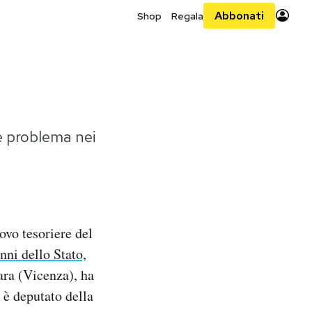
Abbonati
Shop
Regala
e problema nei
ovo tesoriere del
nni dello Stato,
ara (Vicenza), ha
 è deputato della