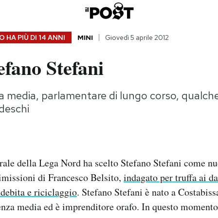
 HA PIÙ DI
14 ANNI
MINI
Giovedì 5 aprile 2012
efano Stefani
za media, parlamentare di lungo corso, qualch
edeschi
rale della Lega Nord ha scelto Stefano Stefani come nu
dimissioni di Francesco Belsito,
indagato per truffa ai da
debita e riciclaggio
. Stefano Stefani è nato a Costabiss
cenza media ed è imprenditore orafo. In questo momento