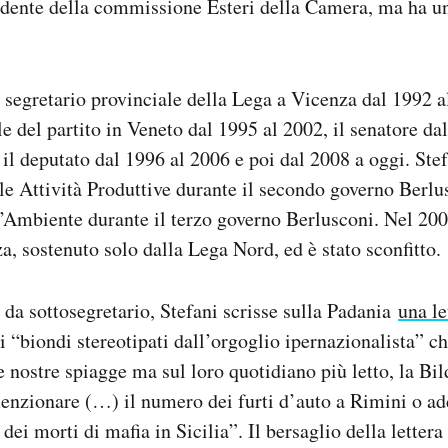
idente della commissione Esteri della Camera, ma ha un
l segretario provinciale della Lega a Vicenza dal 1992 a
le del partito in Veneto dal 1995 al 2002, il senatore da
 il deputato dal 1996 al 2006 e poi dal 2008 a oggi. Stef
lle Attività Produttive durante il secondo governo Berlu
l’Ambiente durante il terzo governo Berlusconi. Nel 200
a, sostenuto solo dalla Lega Nord, ed è stato sconfitto.
da sottosegretario, Stefani scrisse sulla Padania
una le
hi “biondi stereotipati dall’orgoglio ipernazionalista” 
nostre spiagge ma sul loro quotidiano più letto, la Bi
nzionare (…) il numero dei furti d’auto a Rimini o add
 dei morti di mafia in Sicilia”. Il bersaglio della letter