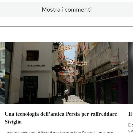
Mostra i commenti
Una tecnologia dell’antica Persia per raffreddare
Il
Siviglia
È 
de
I qanat venivano utilizzati per trasportare l'acqua, una loro