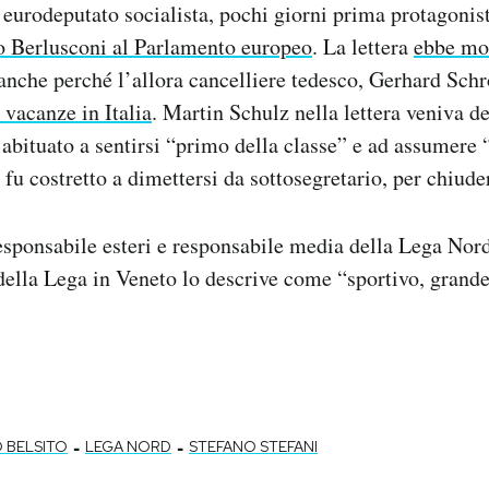
 eurodeputato socialista, pochi giorni prima protagonis
io Berlusconi al Parlamento europeo
. La lettera
ebbe mol
anche perché l’allora cancelliere tedesco, Gerhard Schr
 vacanze in Italia
. Martin Schulz nella lettera veniva de
, abituato a sentirsi “primo della classe” e ad assumere
 fu costretto a dimettersi da sottosegretario, per chiuder
esponsabile esteri e responsabile media della Lega Nor
 della Lega in Veneto lo descrive come “sportivo, grand
-
-
 BELSITO
LEGA NORD
STEFANO STEFANI