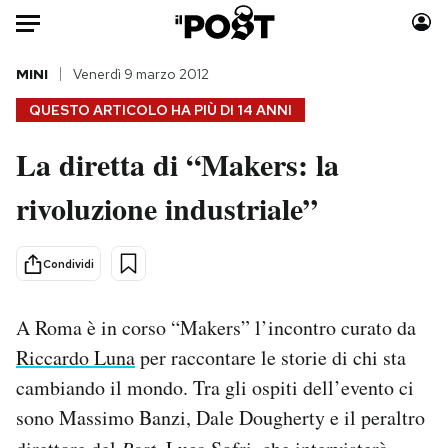
Auto
MINI
Venerdì 9 marzo 2012
QUESTO ARTICOLO HA PIÙ DI
14 ANNI
HOME
La diretta di “Makers: la
Italia
Moda
rivoluzione industriale”
Mondo
Libri
Politica
Consumismi
Tecnologia
Storie/Idee
Condividi
Internet
Ok Boomer!
Scienza
Media
A Roma è in corso “Makers” l’incontro curato da
Cultura
Europa
Riccardo Luna
per raccontare le storie di chi sta
Economia
Altrecose
cambiando il mondo. Tra gli ospiti dell’evento ci
Sport
Mondiali calcio 2026
sono Massimo Banzi, Dale Dougherty e il peraltro