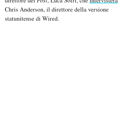
direttore del
Post
, Luca Sofri, che
intervisterà
Chris Anderson, il direttore della versione
PODCAST
statunitense di Wired.
NEWSLETTER
I MIEI PREFERITI
SHOP
CALENDARIO
AREA PERSONALE
Area Personale
Newsletter