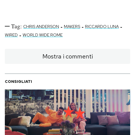
Notifiche mobile
Regala il Post
Hai bisogno di aiuto?
Tag:
-
-
-
CHRIS ANDERSON
MAKERS
RICCARDO LUNA
Esci
-
WIRED
WORLD WIDE ROME
Mostra i commenti
CONSIGLIATI