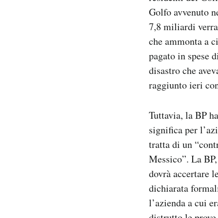
Notifiche mobile
Golfo avvenuto ne
Regala il Post
7,8 miliardi verr
Hai bisogno di aiuto?
che ammonta a cir
Esci
pagato in spese di
disastro che avev
raggiunto ieri con
Tuttavia, la BP ha
significa per l’a
tratta di un “con
Messico”. La BP, 
dovrà accertare le
dichiarata forma
l’azienda a cui er
distrutto le prov