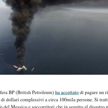
ifera BP (British Petroleum)
ha accettato
di pagare un r
 di dollari complessivi a circa 100mila persone. Si tratt
fo del Messico e soccorritori che in seguito al
disastro p