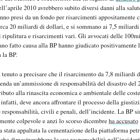
ll’aprile 2010 avrebbero subito diversi danni alla salute
anno presi da un fondo per risarcimenti appositamente c
ca 20 miliardi di dollari, e si sommano ai 7,5 miliardi
 ripulitura e risarcimenti vari. Gli avvocati delle 100m
ano fatto causa alla BP hanno giudicato positivamente 
 la BP.
 tenuto a precisare che il risarcimento da 7,8 miliardi d
zienda un’ammissione di responsabilità del disastro del 
tributo alla rinascita economica e ambientale delle cost
infatti, deve ancora affrontare il processo della giusti
 responsabilità, civili e penali, dell’incidente. La BP s
lmente colpevole e anzi lo scorso dicembre
ha accusato
a stata appaltata la cementazione della piattaforma petro
e che dimostrerebbero le sue responsabilità nell’inciden