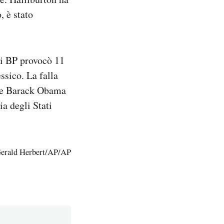
, è stato
di BP provocò 11
ssico. La falla
nse Barack Obama
ia degli Stati
Gerald Herbert/AP/AP