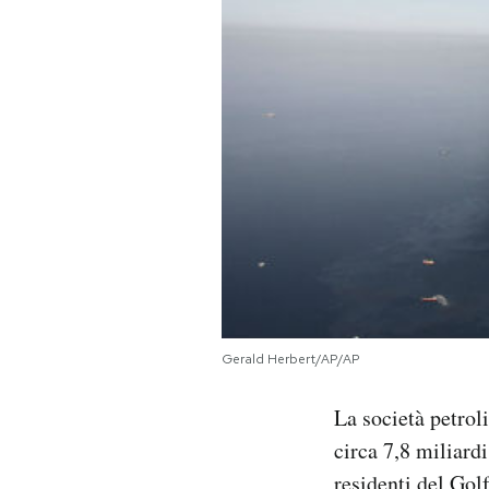
PODCAST
NEWSLETTER
I MIEI PREFERITI
SHOP
CALENDARIO
Gerald Herbert/AP/AP
AREA PERSONALE
La società petrol
circa 7,8 miliardi
Area Personale
Newsletter
residenti del Gol