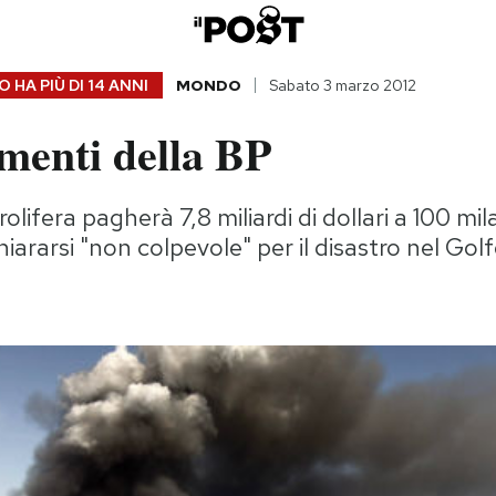
 HA PIÙ DI
14 ANNI
MONDO
Sabato 3 marzo 2012
imenti della BP
olifera pagherà 7,8 miliardi di dollari a 100 mi
hiararsi "non colpevole" per il disastro nel Gol