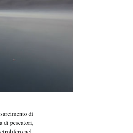
isarcimento di
a di pescatori,
etrolifero
nel