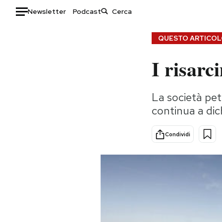
Newsletter
Podcast
Auto
QUESTO ARTICOLO
I risarc
HOME
Italia
Moda
La società petr
Mondo
Libri
continua a dic
Politica
Consumismi
Tecnologia
Storie/Idee
Condividi
Internet
Ok Boomer!
Scienza
Media
Cultura
Europa
Economia
Altrecose
Sport
Mondiali calcio 2026