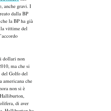
, anche gravi. I
reato dalla BP
 che la BP ha già
ila vittime del
l’accordo
i dollari non
2010, ma che si
e del Golfo del
zia americana che
inora non si è
Halliburton,
lifera, di aver
te. Halliburton ha