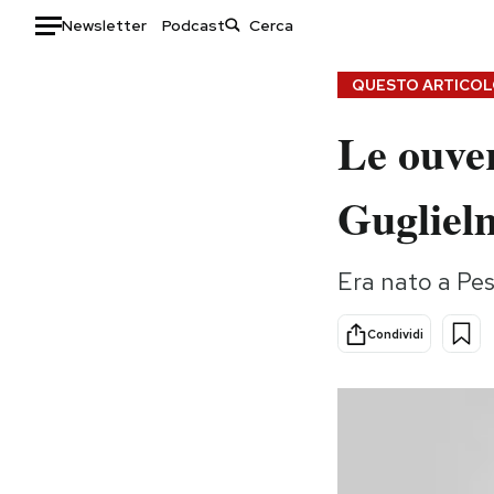
Newsletter
Podcast
Auto
QUESTO ARTICOLO
Le ouver
HOME
Italia
Moda
Gugliel
Mondo
Libri
Politica
Consumismi
Era nato a Pes
Tecnologia
Storie/Idee
Internet
Ok Boomer!
Condividi
Scienza
Media
Cultura
Europa
Economia
Altrecose
Sport
Mondiali calcio 2026