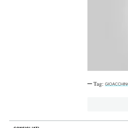
Notifiche mobile
Regala il Post
Hai bisogno di aiuto?
Esci
Tag:
GIOACCHIN