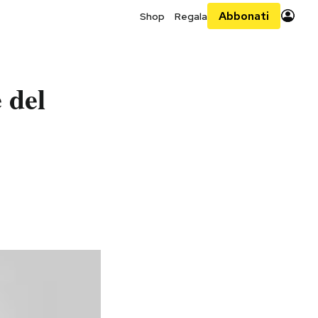
Abbonati
Shop
Regala
 del