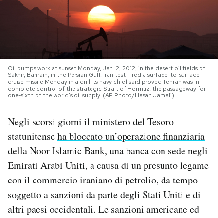
PODCAST
NEWSLETTER
Oil pumps work at sunset Monday, Jan. 2, 2012, in the desert oil fields of
Sakhir, Bahrain, in the Persian Gulf. Iran test-fired a surface-to-surface
cruise missile Monday in a drill its navy chief said proved Tehran was in
I MIEI PREFERITI
complete control of the strategic Strait of Hormuz, the passageway for
one-sixth of the world's oil supply. (AP Photo/Hasan Jamali)
SHOP
Negli scorsi giorni il ministero del Tesoro
statunitense
ha bloccato un’operazione finanziaria
CALENDARIO
della Noor Islamic Bank, una banca con sede negli
Emirati Arabi Uniti, a causa di un presunto legame
con il commercio iraniano di petrolio, da tempo
AREA PERSONALE
soggetto a sanzioni da parte degli Stati Uniti e di
Area Personale
altri paesi occidentali. Le sanzioni americane ed
Newsletter