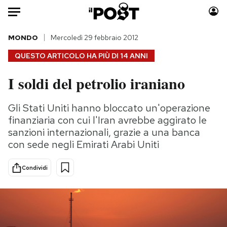
Auto
MONDO
Mercoledì 29 febbraio 2012
QUESTO ARTICOLO HA PIÙ DI
14 ANNI
HOME
I soldi del petrolio iraniano
Italia
Moda
Mondo
Libri
Gli Stati Uniti hanno bloccato un'operazione
Politica
Consumismi
finanziaria con cui l'Iran avrebbe aggirato le
Tecnologia
Storie/Idee
sanzioni internazionali, grazie a una banca
con sede negli Emirati Arabi Uniti
Internet
Ok Boomer!
Scienza
Media
Condividi
Cultura
Europa
Economia
Altrecose
Sport
Mondiali calcio 2026