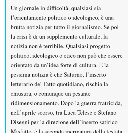
Notifiche mobile
Un giornale in difficoltà, qualsiasi sia
Regala il Post
l’orientamento politico o ideologico, è una
Hai bisogno di aiuto?
brutta notizia per tutto il giornalismo. Se poi
Esci
la crisi è di un supplemento culturale, la
notizia non è terribile. Qualsiasi progetto
politico, ideologico o etico non può che essere
orientato da un’idea forte di cultura. E la
pessima notizia è che Saturno, l’inserto
letterario del Fatto quotidiano, rischia la
chiusura, o comunque un pesante
ridimensionamento. Dopo la guerra fratricida,
nell’aprile scorso, tra Luca Telese e Stefano
Disegni per la direzione dell’inserto satirico
Misfatto, è la seconda incrinatura della testata