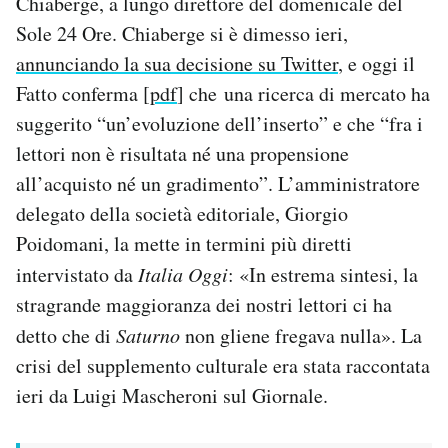
Chiaberge, a lungo direttore del domenicale del
Sole 24 Ore. Chiaberge si è dimesso ieri,
PODCAST
annunciando la sua decisione su Twitter
, e oggi il
Fatto conferma [
pdf
] che una ricerca di mercato ha
NEWSLETTER
suggerito “un’evoluzione dell’inserto” e che “fra i
lettori non è risultata né una propensione
I MIEI PREFERITI
all’acquisto né un gradimento”. L’amministratore
delegato della società editoriale, Giorgio
SHOP
Poidomani, la mette in termini più diretti
intervistato da
Italia Oggi
: «In estrema sintesi, la
stragrande maggioranza dei nostri lettori ci ha
CALENDARIO
detto che di
Saturno
non gliene fregava nulla». La
crisi del supplemento culturale era stata raccontata
AREA PERSONALE
ieri da Luigi Mascheroni sul Giornale.
Area Personale
Newsletter