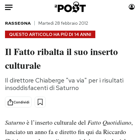
Auto
RASSEGNA
Martedì 28 febbraio 2012
QUESTO ARTICOLO HA PIÙ DI
14 ANNI
HOME
Il Fatto ribalta il suo inserto
Italia
Moda
culturale
Mondo
Libri
Politica
Consumismi
Il direttore Chiaberge "va via" per i risultati
Tecnologia
Storie/Idee
insoddisfacenti di Saturno
Internet
Ok Boomer!
Scienza
Media
Condividi
Cultura
Europa
Economia
Altrecose
Saturno
è l’inserto culturale del
Fatto Quotidiano
,
Sport
Mondiali calcio 2026
lanciato un anno fa e diretto fin qui da Riccardo