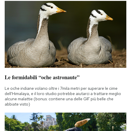
Notifiche mobile
Regala il Post
Hai bisogno di aiuto?
Esci
Le formidabili “oche astronaute”
Le oche indiane volano oltre i 7mila metri per superare le cime
dell'Himalaya, e il loro studio potrebbe aiutarci a trattare meglio
alcune malattie (bonus: contiene una delle GIF più belle che
abbiate visto)