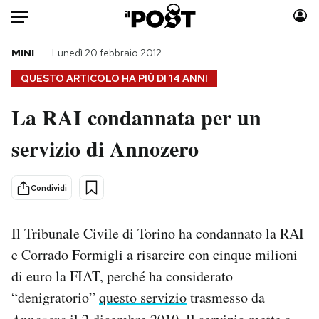
Auto
MINI
Lunedì 20 febbraio 2012
QUESTO ARTICOLO HA PIÙ DI
14 ANNI
HOME
La RAI condannata per un
Italia
Moda
servizio di Annozero
Mondo
Libri
Politica
Consumismi
Tecnologia
Storie/Idee
Condividi
Internet
Ok Boomer!
Scienza
Media
Il Tribunale Civile di Torino ha condannato la RAI
Cultura
Europa
e Corrado Formigli a risarcire con cinque milioni
Economia
Altrecose
di euro la FIAT, perché ha considerato
Sport
Mondiali calcio 2026
“denigratorio”
questo servizio
trasmesso da