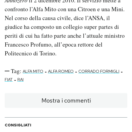
Annozero
il 2 dicembre 2010. Il servizio mette a
confronto l’Alfa Mito con una Citroen e una Mini.
PODCAST
Nel corso della causa civile, dice l’ANSA, il
giudice ha composto un collegio super partes di
NEWSLETTER
periti di cui ha fatto parte anche l’attuale ministro
Francesco Profumo, all’epoca rettore del
I MIEI PREFERITI
Politecnico di Torino.
Tag:
-
-
-
SHOP
ALFA MITO
ALFA ROMEO
CORRADO FORMIGLI
-
FIAT
RAI
CALENDARIO
Mostra i commenti
AREA PERSONALE
Area Personale
CONSIGLIATI
Newsletter