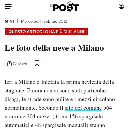
Auto
MINI
Mercoledì 1 febbraio 2012
QUESTO ARTICOLO HA PIÙ DI
14 ANNI
HOME
Le foto della neve a Milano
Italia
Moda
Mondo
Libri
Condividi
Politica
Consumismi
Tecnologia
Storie/Idee
Ieri a Milano è iniziata la prima nevicata della
Internet
Ok Boomer!
stagione. Finora non ci sono stati particolari
Scienza
Media
disagi, le strade sono pulite e i mezzi circolano
Cultura
Europa
normalmente. Secondo il
sito del comune
564
Economia
Altrecose
Sport
Mondiali calcio 2026
uomini e 204 mezzi (di cui 156 spargisale
automatici e 48 spargisale manuali) stanno