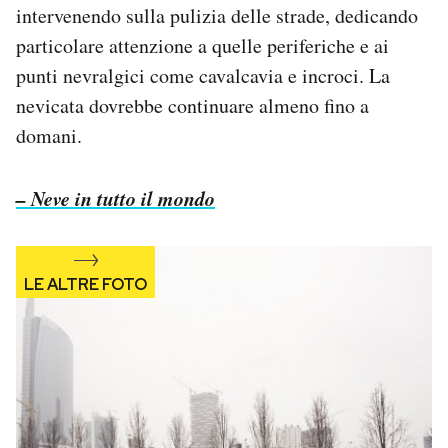
intervenendo sulla pulizia delle strade, dedicando
PODCAST
particolare attenzione a quelle periferiche e ai
punti nevralgici come cavalcavia e incroci. La
nevicata dovrebbe continuare almeno fino a
NEWSLETTER
domani.
I MIEI PREFERITI
– Neve in tutto il mondo
SHOP
CALENDARIO
AREA PERSONALE
Area Personale
Newsletter