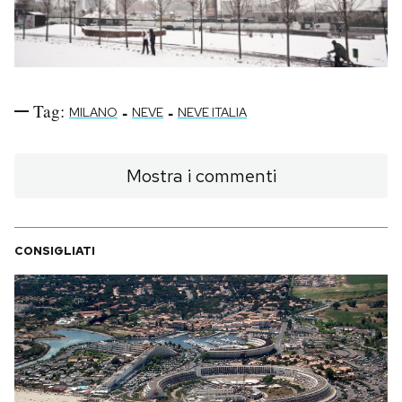
Notifiche mobile
Regala il Post
Hai bisogno di aiuto?
Esci
Tag:
-
-
MILANO
NEVE
NEVE ITALIA
Mostra i commenti
CONSIGLIATI