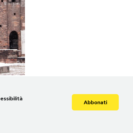
essibilità
Abbonati