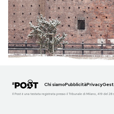
PODCAST
NEWSLETTER
I MIEI PREFERITI
SHOP
CALENDARIO
Chi siamo
Pubblicità
Privacy
Gesti
AREA PERSONALE
Il Post è una testata registrata presso il Tribunale di Milano, 419 del
Area Personale
Newsletter