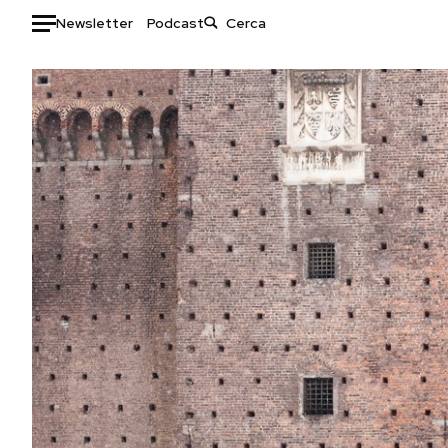
Newsletter
Podcast
Auto
HOME
Italia
Moda
Mondo
Libri
Politica
Consumismi
Tecnologia
Storie/Idee
Internet
Ok Boomer!
Scienza
Media
Cultura
Europa
Economia
Altrecose
Sport
Mondiali calcio 2026