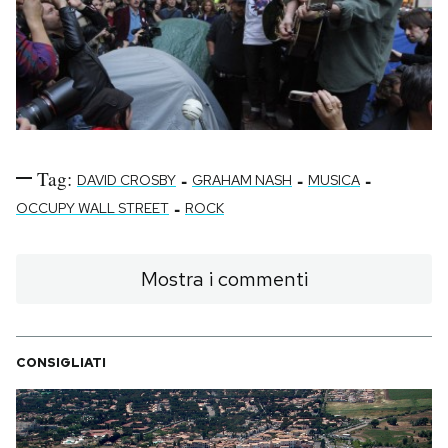
PODCAST
NEWSLETTER
I MIEI PREFERITI
Tag:
-
-
-
DAVID CROSBY
GRAHAM NASH
MUSICA
-
OCCUPY WALL STREET
ROCK
SHOP
Mostra i commenti
CALENDARIO
CONSIGLIATI
AREA PERSONALE
Area Personale
Newsletter