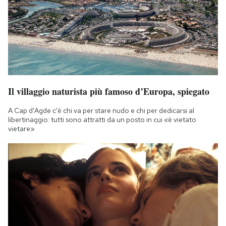
Notifiche mobile
Regala il Post
Hai bisogno di aiuto?
Esci
Il villaggio naturista più famoso d’Europa, spiegato
A Cap d'Agde c'è chi va per stare nudo e chi per dedicarsi al
libertinaggio: tutti sono attratti da un posto in cui «è vietato
vietare»