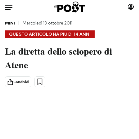
Auto
MINI
Mercoledì 19 ottobre 2011
QUESTO ARTICOLO HA PIÙ DI
14 ANNI
HOME
La diretta dello sciopero di
Italia
Moda
Atene
Mondo
Libri
Politica
Consumismi
Tecnologia
Storie/Idee
Condividi
Internet
Ok Boomer!
Scienza
Media
Cultura
Europa
Economia
Altrecose
Sport
Mondiali calcio 2026