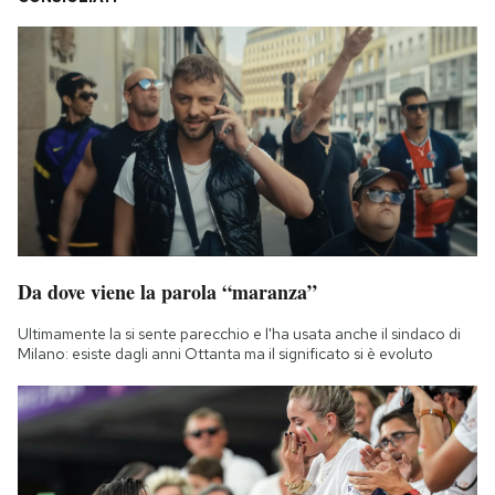
Notifiche mobile
Regala il Post
Hai bisogno di aiuto?
Esci
Da dove viene la parola “maranza”
Ultimamente la si sente parecchio e l'ha usata anche il sindaco di
Milano: esiste dagli anni Ottanta ma il significato si è evoluto