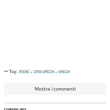
PODCAST
NEWSLETTER
I MIEI PREFERITI
SHOP
Tag:
-
-
ATENE
CRISI GRECIA
GRECIA
CALENDARIO
Mostra i commenti
AREA PERSONALE
Area Personale
Newsletter
CONSIGLIATI