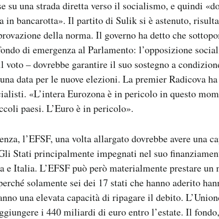
se su una strada diretta verso il socialismo, e quindi «
 in bancarotta». Il partito di Sulik si è astenuto, risu
provazione della norma. Il governo ha detto che sottop
fondo di emergenza al Parlamento: l’opposizione sociali
l voto – dovrebbe garantire il suo sostegno a condizione
na data per le nuove elezioni. La premier Radicova ha 
cialisti. «L’intera Eurozona è in pericolo in questo mom
ccoli paesi. L’Euro è in pericolo».
enza, l’EFSF, una volta allargato dovrebbe avere una ca
 Gli Stati principalmente impegnati nel suo finanziame
a e Italia. L’EFSF può però materialmente prestare un
 perché solamente sei dei 17 stati che hanno aderito han
nno una elevata capacità di ripagare il debito. L’Unio
giungere i 440 miliardi di euro entro l’estate. Il fondo