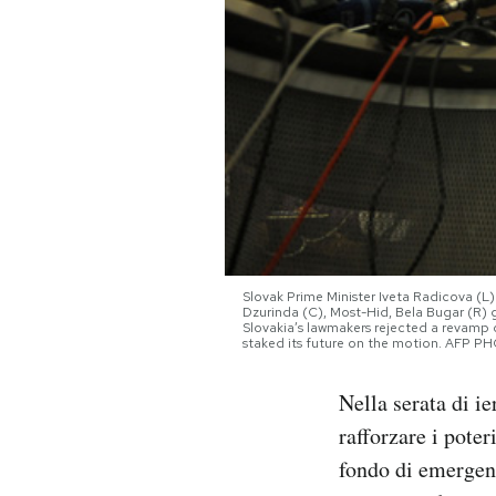
PODCAST
NEWSLETTER
I MIEI PREFERITI
SHOP
Slovak Prime Minister Iveta Radicova (L
Dzurinda (C), Most-Hid, Bela Bugar (R) gi
Slovakia’s lawmakers rejected a revamp 
CALENDARIO
staked its future on the motion. AFP
Nella serata di i
AREA PERSONALE
rafforzare i pote
Area Personale
fondo di emergenz
Newsletter