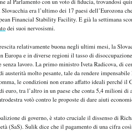
me al Parlamento con un voto di fiducia, trovandosi qui
a Slovacchia era l’ultimo dei 17 paesi dell’Eurozona c
pean Financial Stability Facility. E già la settimana sco
ato
dei suoi nervosismi.
escita relativamente buona negli ultimi mesi, la Slova
in Europa e in diverse regioni il tasso di disoccupazion
e senza lavoro. La primo ministro Iveta Radicova, di ce
di austerità molto pesante, tale da rendere impensabile l
Insomma, le condizioni non erano affatto ideali perché il
 di euro, tra l’altro in un paese che conta 5,4 milioni di 
ntrodestra votò contro le proposte di dare aiuti economi
alizione di governo, è stato cruciale il dissenso di Rich
ietà (SaS). Sulik dice che il pagamento di una cifra cos