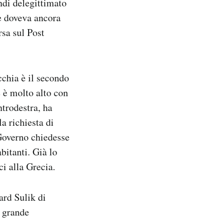
ndi delegittimato
he doveva ancora
rsa sul Post
cchia è il secondo
e è molto alto con
ntrodestra, ha
a richiesta di
 Governo chiedesse
abitanti. Già lo
ci alla Grecia.
ard Sulik di
ì grande