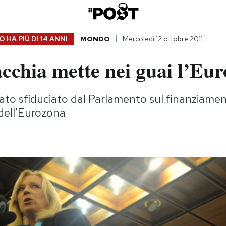
 HA PIÙ DI
14 ANNI
MONDO
Mercoledì 12 ottobre 2011
cchia mette nei guai l’Eur
tato sfiduciato dal Parlamento sul finanziame
dell'Eurozona