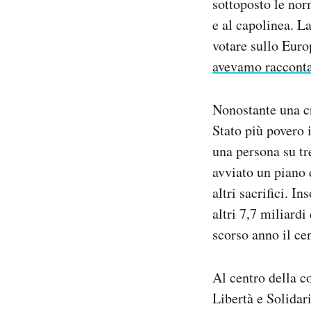
sottoposto le nor
Notifiche mobile
e al capolinea. L
Regala il Post
votare sullo Euro
Hai bisogno di aiuto?
avevamo raccont
Esci
Nonostante una cr
Stato più povero 
una persona su tr
avviato un piano 
altri sacrifici. 
altri 7,7 miliardi
scorso anno il ce
Al centro della co
Libertà e Solidar