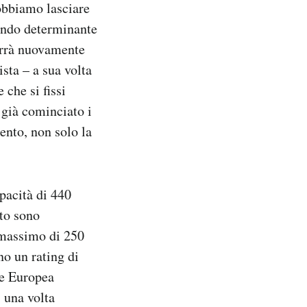
dobbiamo lasciare
ltando determinante
orrà nuovamente
sta – a sua volta
 che si fissi
già cominciato i
ento, non solo la
pacità di 440
nto sono
 massimo di 250
no un rating di
ne Europea
, una volta