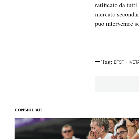
ratificato da tutt
mercato secondario
può intervenire s
Tag:
-
EFSF
IVET
CONSIGLIATI