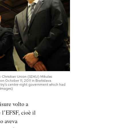
c Christian Union (SDKU) Mikulas
n October 11, 2011 in Bratislava.
ntry’s centre-right government which had
 Images)
sure volto a
 l’EFSF, cioè il
no aveva