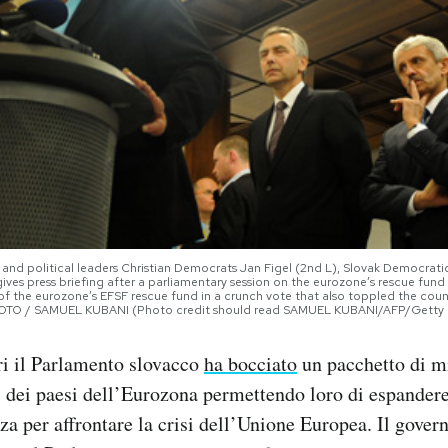
) and political leaders Christian Democrats Jan Figel (2nd L), Slovak Democrati
ves press briefing after a parliamentary session on the eurozone’s rescue fund o
of the eurozone’s EFSF rescue fund in a crunch vote that also toppled the cou
 PHOTO / SAMUEL KUBANI (Photo credit should read SAMUEL KUBANI/AFP/Getty
eri il Parlamento slovacco
ha bocciato
un pacchetto di mi
ri dei paesi dell’Eurozona permettendo loro di espandere
a per affrontare la crisi dell’Unione Europea. Il gover