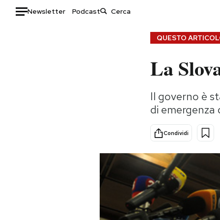
Newsletter
Podcast
Auto
QUESTO ARTICOLO
La Slova
HOME
Italia
Moda
Il governo è s
Mondo
Libri
di emergenza 
Politica
Consumismi
Tecnologia
Storie/Idee
Condividi
Internet
Ok Boomer!
Scienza
Media
Cultura
Europa
Economia
Altrecose
Sport
Mondiali calcio 2026