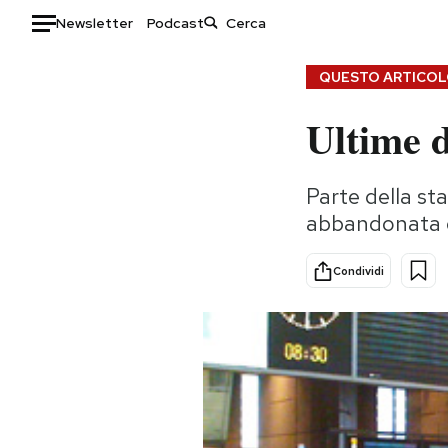
Newsletter
Podcast
Auto
QUESTO ARTICOLO
Ultime 
HOME
Italia
Moda
Parte della st
Mondo
Libri
abbandonata d
Politica
Consumismi
Tecnologia
Storie/Idee
Condividi
Internet
Ok Boomer!
Scienza
Media
Cultura
Europa
Economia
Altrecose
Sport
Mondiali calcio 2026