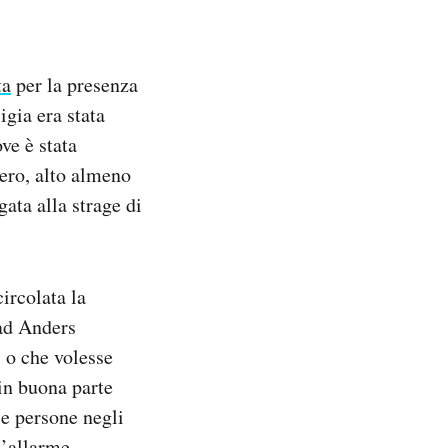
ta
per la presenza
igia era stata
ve è stata
ero, alto almeno
gata alla strage di
ircolata la
 ad Anders
, o che volesse
 in buona parte
le persone negli
 L’allarme