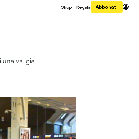
Abbonati
Shop
Regala
 una valigia