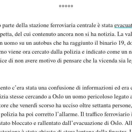
*****
 parte della stazione ferroviaria centrale è stata
evacua
petta, del cui contenuto ancora non si ha notizia. La val
 uomo su un autobus che ha raggiunto il binario 19, do
mo viene ora cercato dalla polizia e indicato come un n
ice di non avere motivo di pensare che la vicenda sia le
to c’era stata una confusione di informazioni ed era c
lizia stesse cercando a Oslo un uomo pericoloso legato
atore che venerdì scorso ha ucciso oltre settanta persone
polizia ha poi corretto l’allarme. Il traffico ferroviario
stato bloccato e rallentato dall’evacuazione di Oslo. Al
a stazione è stato chiesto di stare lontane dalle finestre.