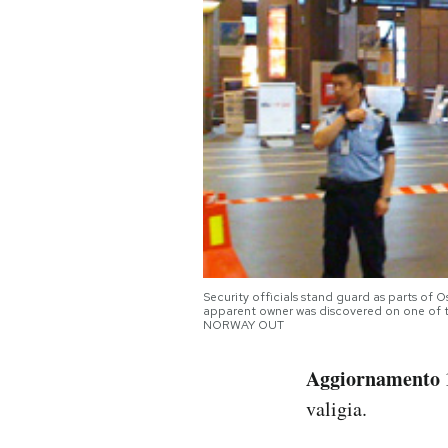
PODCAST
NEWSLETTER
I MIEI PREFERITI
SHOP
Security officials stand guard as parts of 
CALENDARIO
apparent owner was discovered on one of t
NORWAY OUT
AREA PERSONALE
Aggiornamento 
valigia.
Area Personale
Newsletter