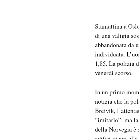
Notifiche mobile
Regala il Post
Hai bisogno di aiuto?
Stamattina a Oslo
Esci
di una valigia sos
abbandonata da un
individuata. L’uo
1,85. La polizia d
venerdì scorso.
In un primo momen
notizia che la po
Breivik, l’attent
“imitarlo”: ma la 
della Norvegia è 
edifici vicini all