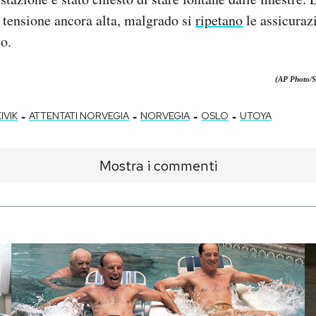
 tensione ancora alta, malgrado si
ripetano
le assicuraz
lo.
(AP Photo/S
-
-
-
-
IVIK
ATTENTATI NORVEGIA
NORVEGIA
OSLO
UTOYA
Mostra i commenti