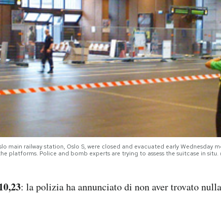
Oslo main railway station, Oslo S, were closed and evacuated early Wednesday mor
he platforms. Police and bomb experts are trying to assess the suitcase in si
10,23
: la polizia ha annunciato di non aver trovato nulla