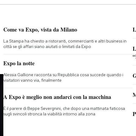
Come va Expo, vista da Milano
L
La Stampa ha chiesto a ristoranti, commercianti e altri business in
città se gli affari siano aiutati o limitati da Expo
L
“
;
Expo la notte
G
Alessia Gallione racconta su Repubblica cosa succede quando i
visitatori vanno via, finalmente
M
A Expo è meglio non andarci con la macchina
È il parere di Beppe Severgnini, che dopo una mattinata faticosa
P
sugli svincoli stronca la viabilità intorno alla zona