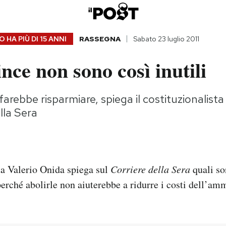
 HA PIÙ DI
15 ANNI
RASSEGNA
Sabato 23 luglio 2011
nce non sono così inutili
farebbe risparmiare, spiega il costituzionalist
lla Sera
sta Valerio Onida spiega sul
Corriere della Sera
quali so
perché abolirle non aiuterebbe a ridurre i costi dell’am