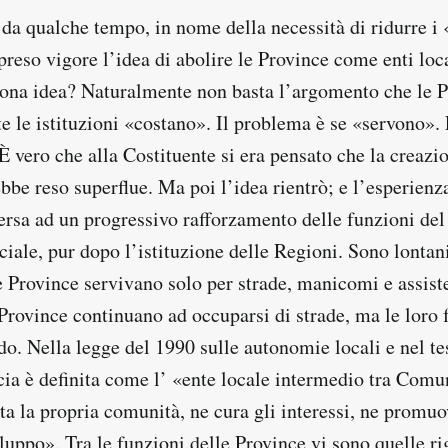
 da qualche tempo, in nome della necessità di ridurre i 
ipreso vigore l’idea di abolire le Province come enti lo
ona idea? Naturalmente non basta l’argomento che le 
e le istituzioni «costano». Il problema è se «servono».
 È vero che alla Costituente si era pensato che la creazi
bbe reso superflue. Ma poi l’idea rientrò; e l’esperienz
rsa ad un progressivo rafforzamento delle funzioni del 
iale, pur dopo l’istituzione delle Regioni. Sono lontani
e Province servivano solo per strade, manicomi e assist
 Province continuano ad occuparsi di strade, ma le loro
o. Nella legge del 1990 sulle autonomie locali e nel te
cia è definita come l’ «ente locale intermedio tra Com
a la propria comunità, ne cura gli interessi, ne promuo
luppo». Tra le funzioni delle Province vi sono quelle ri