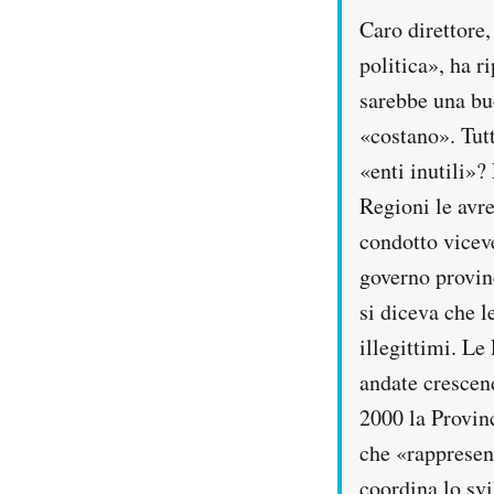
Caro direttore,
PODCAST
politica», ha r
sarebbe una bu
NEWSLETTER
«costano». Tutt
«enti inutili»?
I MIEI PREFERITI
Regioni le avre
condotto viceve
SHOP
governo provinc
si diceva che l
CALENDARIO
illegittimi. Le
andate crescend
AREA PERSONALE
2000 la Provin
che «rappresent
Area Personale
Newsletter
coordina lo svi