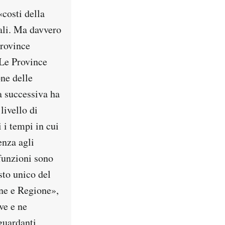
«costi della
cali. Ma davvero
Province
 Le Province
one delle
a successiva ha
livello di
 i tempi in cui
enza agli
 funzioni sono
sto unico del
une e Regione»,
ve e ne
guardanti