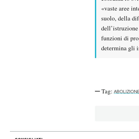
Notifiche mobile
«vaste aree int
Regala il Post
suolo, della di
Hai bisogno di aiuto?
dell’istruzione
Esci
funzioni di pr
determina gli i
Tag:
ABOLIZIONE