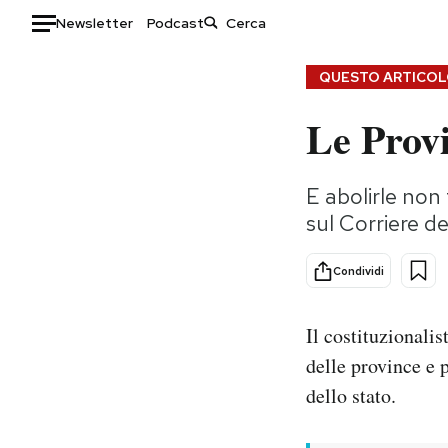
Newsletter
Podcast
Auto
QUESTO ARTICOLO
Le Provi
HOME
Italia
Moda
E abolirle non 
Mondo
Libri
sul Corriere de
Politica
Consumismi
Tecnologia
Storie/Idee
Condividi
Internet
Ok Boomer!
Scienza
Media
Il costituzionali
Cultura
Europa
delle province e 
Economia
Altrecose
dello stato.
Sport
Mondiali calcio 2026