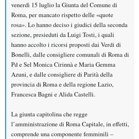
venerdì 15 luglio la Giunta del Comune di
PODCAST
Roma, per mancato rispetto delle «quote
rosa». Lo hanno deciso i giudici della seconda
NEWSLETTER
sezione, presieduti da Luigi Tosti, i quali
hanno accolto i ricorsi proposti dai Verdi di
Bonelli, dalle consigliere comunali di Roma di
I MIEI PREFERITI
Pd e Sel Monica Cirinnà e Maria Gemma
Azuni, e dalle consigliere di Parità della
SHOP
provincia di Roma e della regione Lazio,
Francesca Bagni e Alida Castelli.
CALENDARIO
La giunta capitolina che regge
AREA PERSONALE
l’amministrazione di Roma Capitale, in effetti,
Area Personale
comprende una componente femminili –
Newsletter