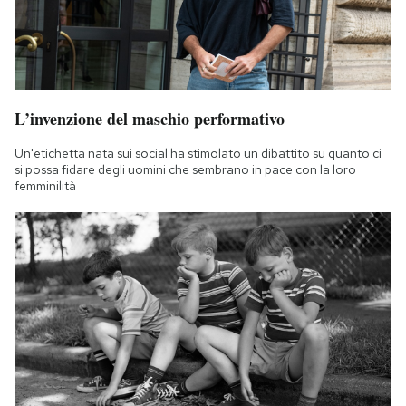
L’invenzione del maschio performativo
Un'etichetta nata sui social ha stimolato un dibattito su quanto ci
si possa fidare degli uomini che sembrano in pace con la loro
femminilità