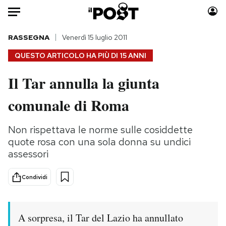
Auto
RASSEGNA
Venerdì 15 luglio 2011
QUESTO ARTICOLO HA PIÙ DI
15 ANNI
HOME
Il Tar annulla la giunta
Italia
Moda
comunale di Roma
Mondo
Libri
Politica
Consumismi
Non rispettava le norme sulle cosiddette
Tecnologia
Storie/Idee
quote rosa con una sola donna su undici
Internet
Ok Boomer!
assessori
Scienza
Media
Cultura
Europa
Condividi
Economia
Altrecose
Sport
Mondiali calcio 2026
A sorpresa, il Tar del Lazio ha annullato