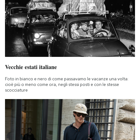
Vecchie estati italiane
Foto in bianco e nero di come passavamo le vacanze una volta:
cioè più o meno come ora, negli stessi posti e con le stesse
scocciature