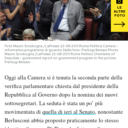
LE
PODCAST
ALTRE
FOTO
NEWSLETTER
Foto Mauro Scrobogna /LaPresse 22-06-2011 Roma Politica Camera -
I MIEI PREFERITI
informativa programma di governo Nella foto: Pierluigi Bersani Photo
Mauro Scrobogna /LaPresse 22-06-2011 Rome Politics Chambers of
Deputies - govenment report on government program In the picture:
Pierluigi Bersani
SHOP
Oggi alla Camera si è tenuta la seconda parte della
verifica parlamentare chiesta dal presidente della
CALENDARIO
Repubblica al Governo dopo la nomina dei nuovi
sottosegretari. La seduta è stata un po’ più
AREA PERSONALE
movimentata di
quella di ieri al Senato
, nonostante
Area Personale
Berlusconi abbia proposto praticamente lo stesso
Newsletter