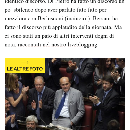
identico discorso. Di Pietro ha fatto un discorso un
Notifiche mobile
po’ sbilenco dopo aver parlato fitto fitto per
Regala il Post
mezz’ora con Berlusconi (inciucio!), Bersani ha
Hai bisogno di aiuto?
fatto il discorso più applaudito della giornata. Ma
Esci
ci sono stati un paio di altri interventi degni di
nota,
raccontati nel nostro liveblogging
.