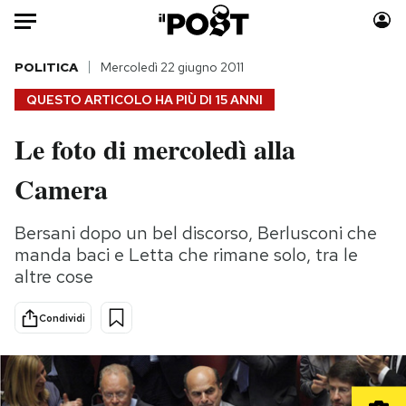
Auto
POLITICA
Mercoledì 22 giugno 2011
QUESTO ARTICOLO HA PIÙ DI
15 ANNI
HOME
Le foto di mercoledì alla
Italia
Moda
Camera
Mondo
Libri
Politica
Consumismi
Bersani dopo un bel discorso, Berlusconi che
Tecnologia
Storie/Idee
manda baci e Letta che rimane solo, tra le
Internet
Ok Boomer!
altre cose
Scienza
Media
Cultura
Europa
Condividi
Economia
Altrecose
Sport
Mondiali calcio 2026