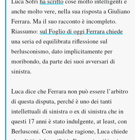
Luca Sofri
ha scritto
cose molto intelligenti e
Notifiche mobile
anche molto vere, nella sua risposta a Giuliano
Regala il Post
Ferrara. Ma il suo racconto è incompleto.
Hai bisogno di aiuto?
Esci
Riassumo:
sul Foglio di oggi Ferrara chiede
una seria ed equilibrata riflessione sul
berlusconismo, dato implicitamente per
moribondo, da parte dei suoi avversari di
sinistra.
Luca dice che Ferrara non può essere l’arbitro
di questa disputa, perché è uno dei tanti
intellettuali di sinistra o ex di sinistra che in
questi 17 anni è stato indulgente, at least, con
Berlusconi. Con qualche ragione, Luca chiede