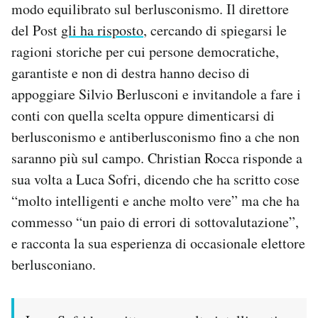
modo equilibrato sul berlusconismo. Il direttore
del Post
gli ha risposto
, cercando di spiegarsi le
PODCAST
ragioni storiche per cui persone democratiche,
garantiste e non di destra hanno deciso di
NEWSLETTER
appoggiare Silvio Berlusconi e invitandole a fare i
conti con quella scelta oppure dimenticarsi di
I MIEI PREFERITI
berlusconismo e antiberlusconismo fino a che non
saranno più sul campo. Christian Rocca risponde a
SHOP
sua volta a Luca Sofri, dicendo che ha scritto cose
“molto intelligenti e anche molto vere” ma che ha
CALENDARIO
commesso “un paio di errori di sottovalutazione”,
e racconta la sua esperienza di occasionale elettore
AREA PERSONALE
berlusconiano.
Area Personale
Newsletter