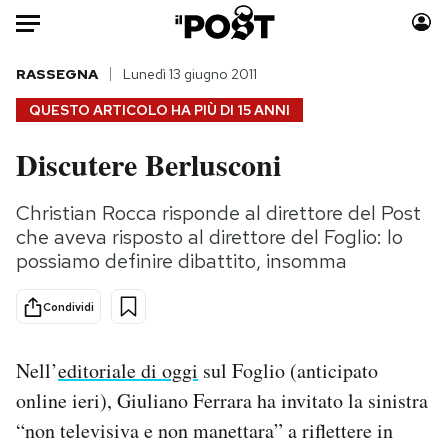
Auto
RASSEGNA
Lunedì 13 giugno 2011
QUESTO ARTICOLO HA PIÙ DI
15 ANNI
HOME
Discutere Berlusconi
Italia
Moda
Mondo
Libri
Christian Rocca risponde al direttore del Post
Politica
Consumismi
che aveva risposto al direttore del Foglio: lo
Tecnologia
Storie/Idee
possiamo definire dibattito, insomma
Internet
Ok Boomer!
Condividi
Scienza
Media
Cultura
Europa
Nell’
editoriale di oggi
sul Foglio (anticipato
Economia
Altrecose
online ieri), Giuliano Ferrara ha invitato la sinistra
Sport
Mondiali calcio 2026
“non televisiva e non manettara” a riflettere in