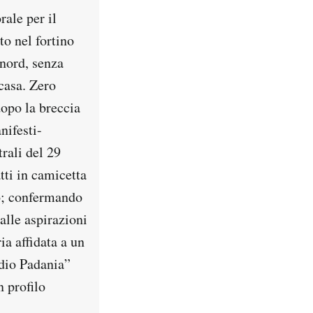
rale per il
to nel fortino
 nord, senza
casa. Zero
opo la breccia
nifesti-
rali del 29
tti in camicetta
o; confermando
alle aspirazioni
ia affidata a un
adio Padania”
n profilo