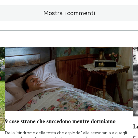
Mostra i commenti
9 cose strane che succedono mentre dormiamo
La
Dalla "sindrome della testa che esplode" alla sexsomnia a quegli