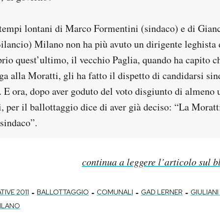
 tempi lontani di Marco Formentini (sindaco) e di Gianc
ilancio) Milano non ha più avuto un dirigente leghista d
rio quest’ultimo, il vecchio Paglia, quando ha capito c
a alla Moratti, gli ha fatto il dispetto di candidarsi si
. E ora, dopo aver goduto del voto disgiunto di almeno 
ti, per il ballottaggio dice di aver già deciso: “La Morat
 sindaco”.
continua a leggere l’articolo sul 
-
-
-
-
TIVE 2011
BALLOTTAGGIO
COMUNALI
GAD LERNER
GIULIANI
ILANO