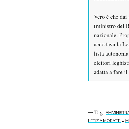
Notifiche mobile
Regala il Post
Vero è che dai
Hai bisogno di aiuto?
(ministro del B
Esci
nazionale. Prop
accodava la Leg
lista autonoma
elettori leghis
adatta a fare il
Tag:
AMMINISTRA
-
LETIZIA MORATTI
M