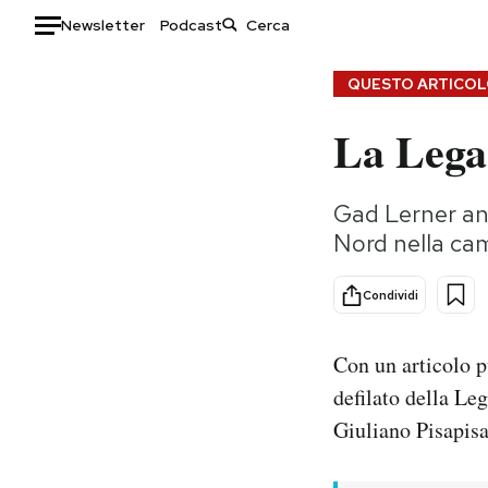
Newsletter
Podcast
Auto
QUESTO ARTICOLO
La Lega 
HOME
Italia
Moda
Gad Lerner ana
Mondo
Libri
Nord nella cam
Politica
Consumismi
Tecnologia
Storie/Idee
Condividi
Internet
Ok Boomer!
Scienza
Media
Con un articolo 
Cultura
Europa
defilato della Le
Economia
Altrecose
Giuliano Pisapisa
Sport
Mondiali calcio 2026