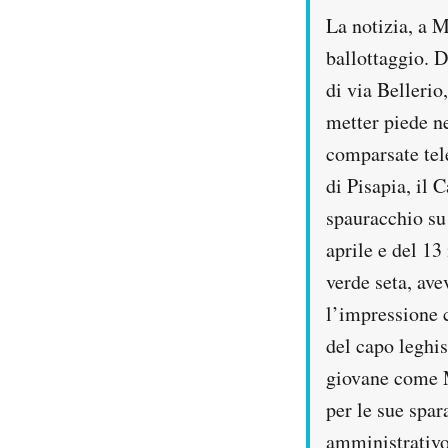
La notizia, a M
PODCAST
ballottaggio. 
di via Belleri
NEWSLETTER
metter piede ne
comparsate tel
I MIEI PREFERITI
di Pisapia, il 
spauracchio su
SHOP
aprile e del 1
verde seta, av
CALENDARIO
l’impressione 
del capo leghis
AREA PERSONALE
giovane come M
per le sue spar
Area Personale
amministrativo
Newsletter