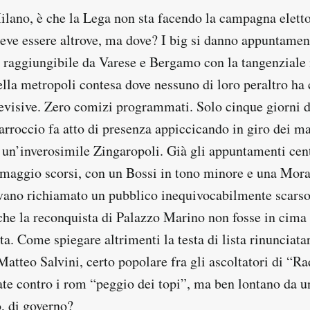
ilano, è che la Lega non sta facendo la campagna eletto
Deve essere altrove, ma dove? I big si danno appuntamen
o, raggiungibile da Varese e Bergamo con la tangenziale
lla metropoli contesa dove nessuno di loro peraltro ha 
evisive. Zero comizi programmati. Solo cinque giorni d
Carroccio fa atto di presenza appiccicando in giro dei ma
 un’inverosimile Zingaropoli. Già gli appuntamenti cent
3 maggio scorsi, con un Bossi in tono minore e una Mora
evano richiamato un pubblico inequivocabilmente scars
che la reconquista di Palazzo Marino non fosse in cima 
ta. Come spiegare altrimenti la testa di lista rinunciatar
atteo Salvini, certo popolare fra gli ascoltatori di “R
ate contro i rom “peggio dei topi”, ma ben lontano da u
, di governo?