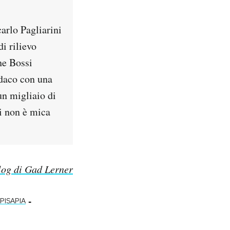
arlo Pagliarini
i rilievo
he Bossi
ndaco con una
un migliaio di
ti non è mica
blog di Gad Lerner
-
 PISAPIA