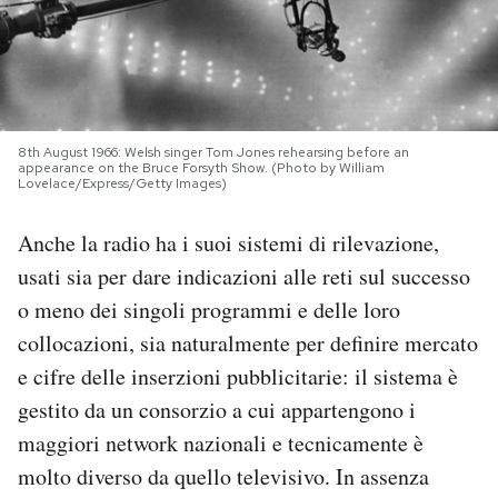
PODCAST
NEWSLETTER
8th August 1966: Welsh singer Tom Jones rehearsing before an
appearance on the Bruce Forsyth Show. (Photo by William
Lovelace/Express/Getty Images)
I MIEI PREFERITI
Anche la radio ha i suoi sistemi di rilevazione,
SHOP
usati sia per dare indicazioni alle reti sul successo
o meno dei singoli programmi e delle loro
CALENDARIO
collocazioni, sia naturalmente per definire mercato
e cifre delle inserzioni pubblicitarie: il sistema è
gestito da un consorzio a cui appartengono i
AREA PERSONALE
maggiori network nazionali e tecnicamente è
Area Personale
molto diverso da quello televisivo. In assenza
Newsletter