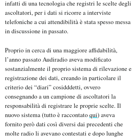
infatti di una tecnologia che registri le scelte degli
Notifiche mobile
ascoltatori, per i dati si ricorre a interviste
Regala il Post
telefoniche a cui attendibilità è stata spesso messa
Hai bisogno di aiuto?
Esci
in discussione in passato.
Proprio in cerca di una maggiore affidabilità,
l’anno passato Audiradio aveva modificato
sostanzialmente il proprio sistema di rilevazione e
registrazione dei dati, creando in particolare il
criterio dei “diari” cosidddetti, ovvero
consegnando a un campione di ascoltatori la
responsabilità di registrare le proprie scelte. Il
nuovo sistema (tutto è raccontato
qui
) aveva
fornito però dati così diversi dai precedenti che
molte radio li avevano contestati e dopo lunghe