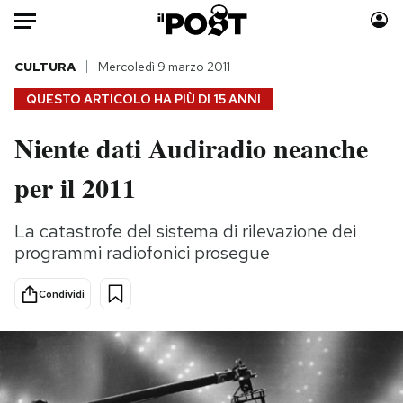
Auto
CULTURA
Mercoledì 9 marzo 2011
QUESTO ARTICOLO HA PIÙ DI
15 ANNI
HOME
Niente dati Audiradio neanche
Italia
Moda
per il 2011
Mondo
Libri
Politica
Consumismi
La catastrofe del sistema di rilevazione dei
Tecnologia
Storie/Idee
programmi radiofonici prosegue
Internet
Ok Boomer!
Scienza
Media
Condividi
Cultura
Europa
Economia
Altrecose
Sport
Mondiali calcio 2026