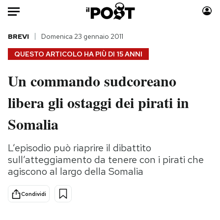
Auto
BREVI
Domenica 23 gennaio 2011
QUESTO ARTICOLO HA PIÙ DI
15 ANNI
HOME
Un commando sudcoreano
Italia
Moda
libera gli ostaggi dei pirati in
Mondo
Libri
Politica
Consumismi
Somalia
Tecnologia
Storie/Idee
Internet
Ok Boomer!
L’episodio può riaprire il dibattito
Scienza
Media
sull’atteggiamento da tenere con i pirati che
Cultura
Europa
agiscono al largo della Somalia
Economia
Altrecose
Condividi
Sport
Mondiali calcio 2026