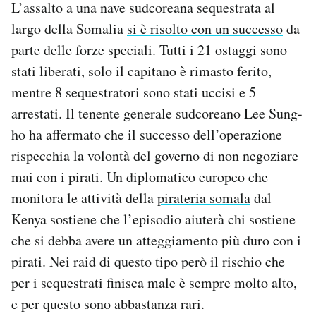
L’assalto a una nave sudcoreana sequestrata al
largo della Somalia
si è risolto con un successo
da
PODCAST
parte delle forze speciali. Tutti i 21 ostaggi sono
stati liberati, solo il capitano è rimasto ferito,
NEWSLETTER
mentre 8 sequestratori sono stati uccisi e 5
arrestati. Il tenente generale sudcoreano Lee Sung-
I MIEI PREFERITI
ho ha affermato che il successo dell’operazione
rispecchia la volontà del governo di non negoziare
SHOP
mai con i pirati. Un diplomatico europeo che
monitora le attività della
pirateria somala
dal
CALENDARIO
Kenya sostiene che l’episodio aiuterà chi sostiene
che si debba avere un atteggiamento più duro con i
pirati. Nei raid di questo tipo però il rischio che
AREA PERSONALE
per i sequestrati finisca male è sempre molto alto,
Area Personale
e per questo sono abbastanza rari.
Newsletter