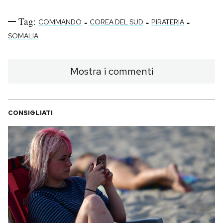
Notifiche mobile
Tag:
-
-
-
Regala il Post
COMMANDO
COREA DEL SUD
PIRATERIA
Hai bisogno di aiuto?
SOMALIA
Esci
Mostra i commenti
CONSIGLIATI