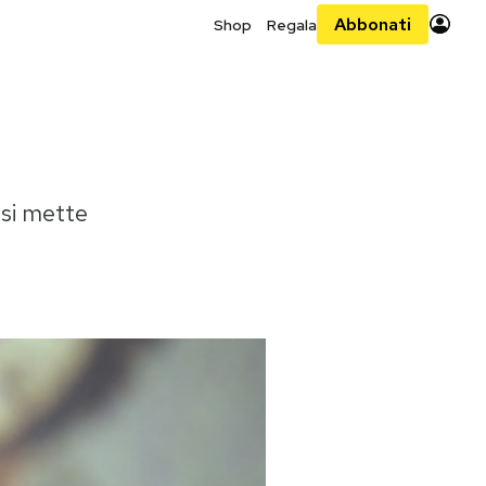
Abbonati
Shop
Regala
 si mette