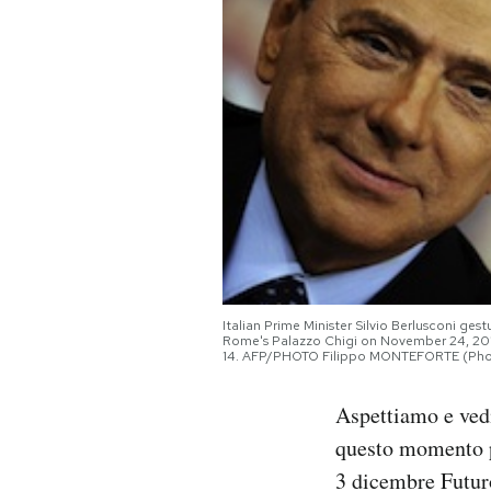
PODCAST
NEWSLETTER
I MIEI PREFERITI
SHOP
Italian Prime Minister Silvio Berlusconi ge
CALENDARIO
Rome's Palazzo Chigi on November 24, 201
14. AFP/PHOTO Filippo MONTEFORTE (Pho
AREA PERSONALE
Aspettiamo e vedi
questo momento p
Area Personale
3 dicembre Futur
Newsletter