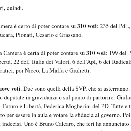
i, quindi.
310
voti
amera è certo di poter contare su
: 235 del PdL,
ucara, Pionati, Cesario e Grassano.
310
voti
a Camera è certa di poter contare su
: 199 del 
ertà, 22 dell’Italia dei Valori, 6 dell’ApI, 6 dei Radica
atici, poi Nicco, La Malfa e Giulietti.
nove voti
. Due sono quelli della SVP, che si asterranno. 
e deputate in gravidanza e sul punto di partorire: Giul
 Futuro e Libertà, Federica Mogherini del PD. Tutte e 
to per essere in aula e votare la sfiducia al governo. Poi
li indecisi. Uno è Bruno Calearo, che ieri ha annunciato