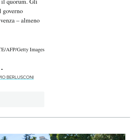
 il quorum. Gli
Al governo
vivenza – almeno
E/AFP/Getty Images
-
LVIO BERLUSCONI