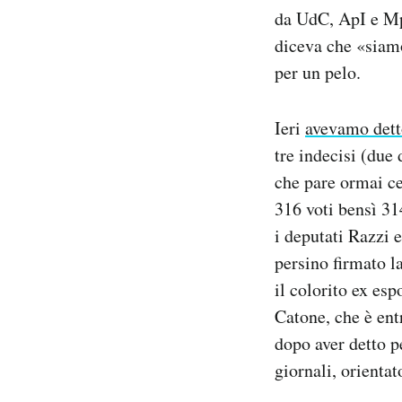
Notifiche mobile
da UdC, ApI e Mp
Regala il Post
diceva che «siamo 
Hai bisogno di aiuto?
per un pelo.
Esci
Ieri
avevamo dett
tre indecisi (due
che pare ormai ce
316 voti bensì 314
i deputati Razzi 
persino firmato l
il colorito ex es
Catone, che è ent
dopo aver detto p
giornali, orientat