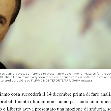
stures during a press conference to present new government measures for the youn
0. The billionaire media tycoon faces confidence votes in both the lower an
to credit should read FILIPPO MONTEFORTE/AFP/Getty Images)
amo cosa succederà il 14 dicembre prima di fare analis
robabilmente i finiani non stanno passando un moment
o e Libertà
aveva presentato
una mozione di sfiducia, so