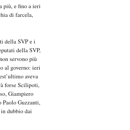
iù, e fino a ieri
hia di farcela,
ti della SVP e i
eputati della SVP,
 non servono più
o al governo: ieri
uest’ultimo aveva
à forse Scilipoti,
ciso, Giampiero
no Paolo Guzzanti,
 in dubbio dai