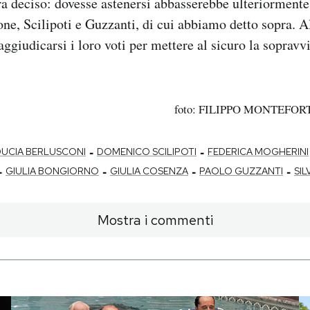
 deciso: dovesse astenersi abbasserebbe ulteriormente
tone, Scilipoti e Guzzanti, di cui abbiamo detto sopra. 
aggiudicarsi i loro voti per mettere al sicuro la soprav
foto: FILIPPO MONTEFORT
-
-
DUCIA BERLUSCONI
DOMENICO SCILIPOTI
FEDERICA MOGHERINI
-
-
-
-
GIULIA BONGIORNO
GIULIA COSENZA
PAOLO GUZZANTI
SI
Mostra i commenti