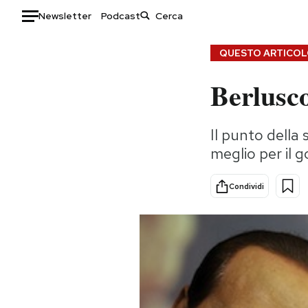
Newsletter
Podcast
Auto
QUESTO ARTICOLO
Berlusco
HOME
Italia
Moda
Il punto della 
Mondo
Libri
meglio per il 
Politica
Consumismi
Tecnologia
Storie/Idee
Condividi
Internet
Ok Boomer!
Scienza
Media
Cultura
Europa
Economia
Altrecose
Sport
Mondiali calcio 2026