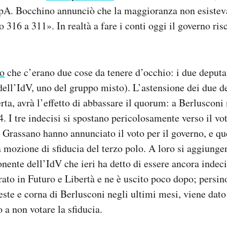
A. Bocchino annunciò che la maggioranza non esisteva p
316 a 311». In realtà a fare i conti oggi il governo risc
o
che c’erano due cose da tenere d’occhio: i due deputa
 dell’IdV, uno del gruppo misto). L’astensione dei due d
rta, avrà l’effetto di abbassare il quorum: a Berlusconi
. I tre indecisi si spostano pericolosamente verso il vot
e Grassano hanno annunciato il voto per il governo, e q
a mozione di sfiducia del terzo polo. A loro si aggiunger
ponente dell’IdV che ieri ha detto di essere ancora inde
rato in Futuro e Libertà e ne è uscito poco dopo; persi
este e corna di Berlusconi negli ultimi mesi, viene dato
o a non votare la sfiducia.