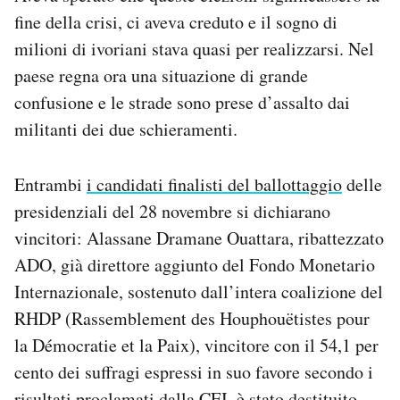
Notifiche mobile
fine della crisi, ci aveva creduto e il sogno di
Regala il Post
milioni di ivoriani stava quasi per realizzarsi. Nel
Hai bisogno di aiuto?
paese regna ora una situazione di grande
Esci
confusione e le strade sono prese d’assalto dai
militanti dei due schieramenti.
Entrambi
i candidati finalisti del ballottaggio
delle
presidenziali del 28 novembre si dichiarano
vincitori: Alassane Dramane Ouattara, ribattezzato
ADO, già direttore aggiunto del Fondo Monetario
Internazionale, sostenuto dall’intera coalizione del
RHDP (Rassemblement des Houphouëtistes pour
la Démocratie et la Paix), vincitore con il 54,1 per
cento dei suffragi espressi in suo favore secondo i
risultati proclamati dalla CEI, è stato destituito