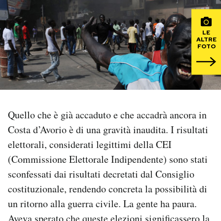
PODCAST
LE
ALTRE
FOTO
NEWSLETTER
I MIEI PREFERITI
Quello che è già accaduto e che accadrà ancora in
SHOP
Costa d’Avorio è di una gravità inaudita. I risultati
elettorali, considerati legittimi della CEI
CALENDARIO
(Commissione Elettorale Indipendente) sono stati
sconfessati dai risultati decretati dal Consiglio
AREA PERSONALE
costituzionale, rendendo concreta la possibilità di
un ritorno alla guerra civile. La gente ha paura.
Area Personale
Newsletter
Aveva sperato che queste elezioni significassero la