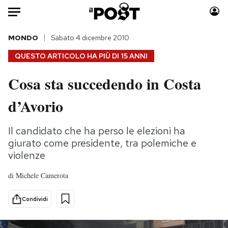
Auto
MONDO
Sabato 4 dicembre 2010
QUESTO ARTICOLO HA PIÙ DI
15 ANNI
HOME
Cosa sta succedendo in Costa
Italia
Moda
d’Avorio
Mondo
Libri
Politica
Consumismi
Il candidato che ha perso le elezioni ha
Tecnologia
Storie/Idee
giurato come presidente, tra polemiche e
Internet
Ok Boomer!
violenze
Scienza
Media
Cultura
Europa
di
Michele Camerota
Economia
Altrecose
Condividi
Sport
Mondiali calcio 2026