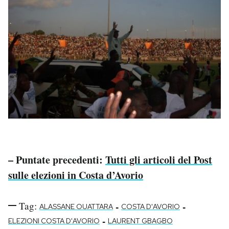
*
– Puntate precedenti:
Tutti gli articoli del Post
sulle elezioni in Costa d’Avorio
Tag:
-
-
ALASSANE OUATTARA
COSTA D'AVORIO
-
ELEZIONI COSTA D'AVORIO
LAURENT GBAGBO