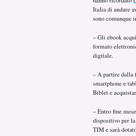
hanno ricordato
C
Italia di andare a
sono comunque int
– Gli ebook acquis
formato elettron
digitale.
– A partire dalla
smartphone e tab
Biblet e acquistar
– Entro fine mese
dispositivo per l
TIM e sarà dotato