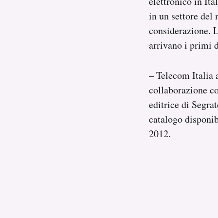
elettronico in Ita
Notifiche mobile
in un settore del
Regala il Post
considerazione. L
Hai bisogno di aiuto?
arrivano i primi d
Esci
– Telecom Italia 
collaborazione co
editrice di Segra
catalogo disponib
2012.