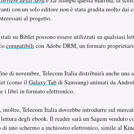
orriere della Sera
e
La Stampa
questa mattina, la scel
vanti con un solo editore non è stata gradita molto dai 
eressati al progetto.
tati su Biblet possono essere utilizzati su qualsiasi lett
ico
compatibili
con Adobe DRM, un formato proprietario
 fine di novembre, Telecom Italia distribuirà anche una 
let (come il
Galaxy Tab
di Samsung) animati da Androi
e i libri in formato elettronico.
, inoltre, Telecom Italia dovrebbe introdurre sul merca
a lettura degli ebook. Il reader sarà un Sagem venduto c
 di uno schermo a inchiostro elettronico, simile al Ki