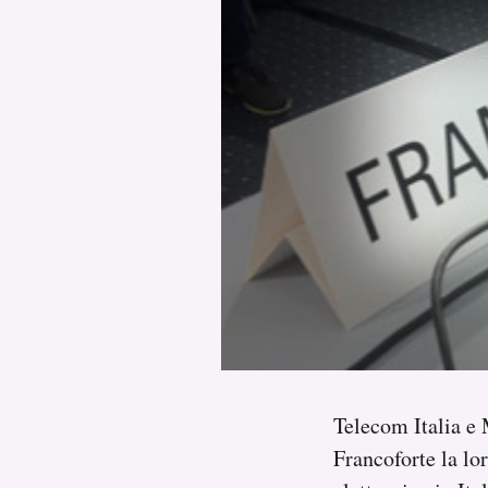
PODCAST
NEWSLETTER
I MIEI PREFERITI
SHOP
CALENDARIO
AREA PERSONALE
Telecom Italia e 
Area Personale
Francoforte la lo
Newsletter