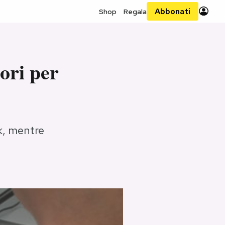
Abbonati
Shop
Regala
ori per
k, mentre