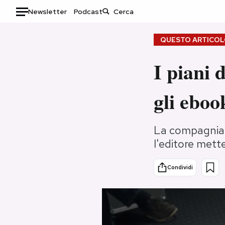
Newsletter
Podcast
Auto
QUESTO ARTICOLO
HOME
I piani 
Italia
Moda
gli eboo
Mondo
Libri
Politica
Consumismi
Tecnologia
Storie/Idee
La compagnia t
l'editore mette
Internet
Ok Boomer!
Scienza
Media
Condividi
Cultura
Europa
Economia
Altrecose
Sport
Mondiali calcio 2026