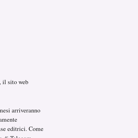
 il sito web
mesi arriveranno
lamente
ase editrici. Come