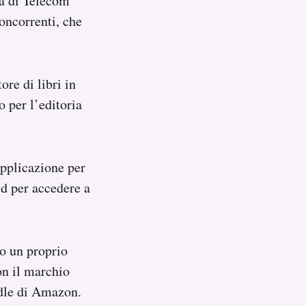
ta di Telecom
concorrenti, che
ore di libri in
 per l’editoria
applicazione per
d per accedere a
to un proprio
on il marchio
ndle di Amazon.