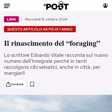
Auto
LIBRI
Mercoledì 16 ottobre 2024
QUESTO ARTICOLO HA PIÙ DI
1 ANNO
HOME
Il rinascimento del “foraging”
Italia
Moda
Mondo
Libri
Lo scrittore Edoardo Vitale racconta sul nuovo
Politica
Consumismi
numero dell'Integrale perché in tanti
Tecnologia
Storie/Idee
raccolgono cibi selvatici, anche in città, per
Internet
Ok Boomer!
mangiarli
Scienza
Media
Condividi
Cultura
Europa
Economia
Altrecose
Sport
Mondiali calcio 2026