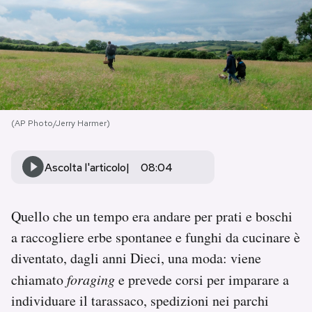
PODCAST
NEWSLETTER
I MIEI PREFERITI
(AP Photo/Jerry Harmer)
SHOP
Ascolta l'articolo
08:04
CALENDARIO
Quello che un tempo era andare per prati e boschi
a raccogliere erbe spontanee e funghi da cucinare è
diventato, dagli anni Dieci, una moda: viene
AREA PERSONALE
chiamato
foraging
e prevede corsi per imparare a
Area Personale
individuare il tarassaco, spedizioni nei parchi
Newsletter