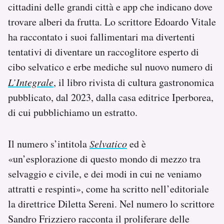
cittadini delle grandi città e app che indicano dove
Notifiche mobile
trovare alberi da frutta. Lo scrittore Edoardo Vitale
Regala il Post
Hai bisogno di aiuto?
ha raccontato i suoi fallimentari ma divertenti
Esci
tentativi di diventare un raccoglitore esperto di
cibo selvatico e erbe mediche sul nuovo numero di
L’Integrale
, il libro rivista di cultura gastronomica
pubblicato, dal 2023, dalla casa editrice Iperborea,
di cui pubblichiamo un estratto.
Il numero s’intitola
Selvatico
ed è
«un’esplorazione di questo mondo di mezzo tra
selvaggio e civile, e dei modi in cui ne veniamo
attratti e respinti», come ha scritto nell’editoriale
la direttrice Diletta Sereni. Nel numero lo scrittore
Sandro Frizziero racconta il proliferare delle