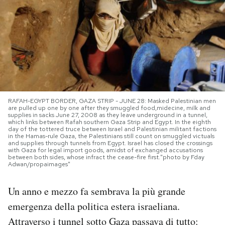
PODCAST
NEWSLETTER
I MIEI PREFERITI
RAFAH-EGYPT BORDER, GAZA STRIP - JUNE 28: Masked Palestinian men
are pulled up one by one after they smuggled food,midecine, milk and
supplies in sacks June 27, 2008 as they leave underground in a tunnel,
SHOP
which links between Rafah southern Gaza Strip and Egypt. In the eighth
day of the tottered truce between Israel and Palestinian militant factions
in the Hamas-rule Gaza, the Palestinians still count on smuggled victuals
and supplies through tunnels from Egypt. Israel has closed the crossings
with Gaza for legal import goods, amidst of exchanged accusations
CALENDARIO
between both sides, whose infract the cease-fire first."photo by Fday
Adwan/propaimages"
AREA PERSONALE
Un anno e mezzo fa sembrava la più grande
emergenza della politica estera israeliana.
Area Personale
Attraverso i tunnel sotto Gaza passava di tutto:
Newsletter