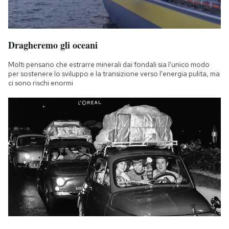
Dragheremo gli oceani
Molti pensano che estrarre minerali dai fondali sia l'unico modo
per sostenere lo sviluppo e la transizione verso l'energia pulita, ma
ci sono rischi enormi