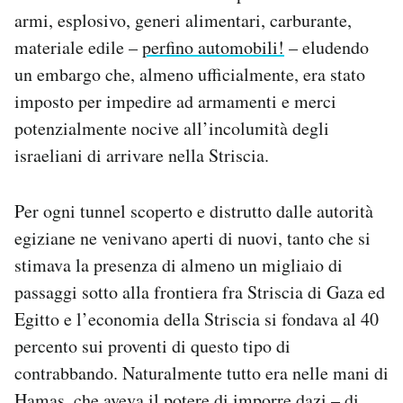
Notifiche mobile
armi, esplosivo, generi alimentari, carburante,
Regala il Post
materiale edile –
perfino automobili!
– eludendo
Hai bisogno di aiuto?
un embargo che, almeno ufficialmente, era stato
Esci
imposto per impedire ad armamenti e merci
potenzialmente nocive all’incolumità degli
israeliani di arrivare nella Striscia.
Per ogni tunnel scoperto e distrutto dalle autorità
egiziane ne venivano aperti di nuovi, tanto che si
stimava la presenza di almeno un migliaio di
passaggi sotto alla frontiera fra Striscia di Gaza ed
Egitto e l’economia della Striscia si fondava al 40
percento sui proventi di questo tipo di
contrabbando. Naturalmente tutto era nelle mani di
Hamas, che aveva il potere di imporre dazi – di