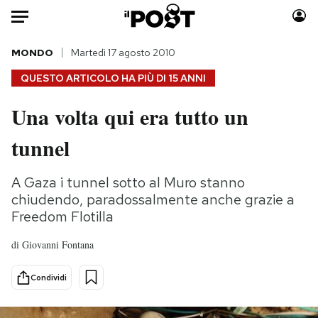
Auto
MONDO
Martedì 17 agosto 2010
QUESTO ARTICOLO HA PIÙ DI
15 ANNI
HOME
Una volta qui era tutto un
Italia
Moda
tunnel
Mondo
Libri
Politica
Consumismi
A Gaza i tunnel sotto al Muro stanno
Tecnologia
Storie/Idee
chiudendo, paradossalmente anche grazie a
Internet
Ok Boomer!
Freedom Flotilla
Scienza
Media
Cultura
Europa
di
Giovanni Fontana
Economia
Altrecose
Condividi
Sport
Mondiali calcio 2026