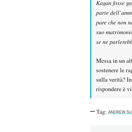
Kagan fosse gay
parte dell’amm
pare che non n
suo matrimonio
se ne parlereb
Messa in un al
sostenere le ra
sulla verità? I
rispondere è vi
Tag:
ANDREW SU