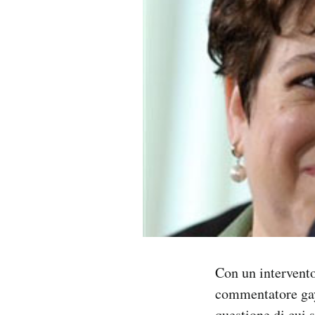
PODCAST
NEWSLETTER
I MIEI PREFERITI
SHOP
CALENDARIO
AREA PERSONALE
Con un intervent
Area Personale
commentatore gay 
Newsletter
questione di cui 