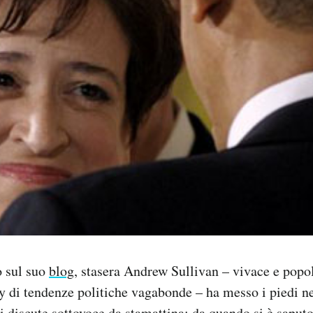
o sul suo
blog
, stasera Andrew Sullivan – vivace e popo
di tendenze politiche vagabonde – ha messo i piedi nel
si discute sottovoce da stamattina; da quando si è saput