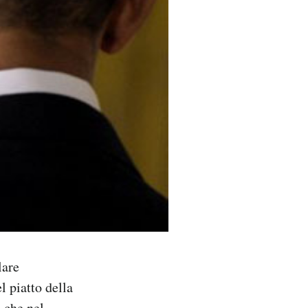
lare
 piatto della
o che nel