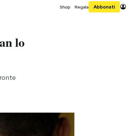
Abbonati
Shop
Regala
an lo
fronte