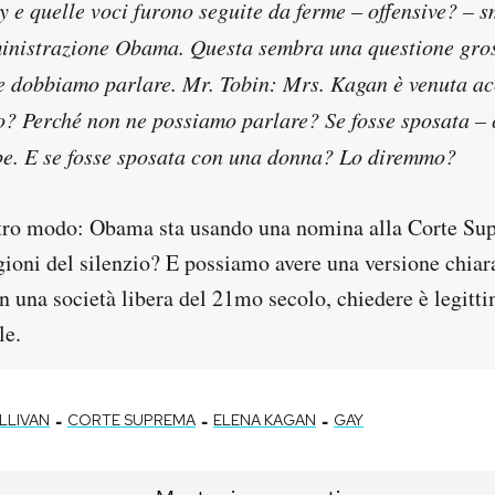
 e quelle voci furono seguite da ferme – offensive? – s
inistrazione Obama. Questa sembra una questione gros
e dobbiamo parlare. Mr. Tobin: Mrs. Kagan è venuta a
? Perché non ne possiamo parlare? Se fosse sposata –
be. E se fosse sposata con una donna? Lo diremmo?
tro modo: Obama sta usando una nomina alla Corte Su
gioni del silenzio? E possiamo avere una versione chiara
nn una società libera del 21mo secolo, chiedere è legitt
le.
-
-
-
LLIVAN
CORTE SUPREMA
ELENA KAGAN
GAY