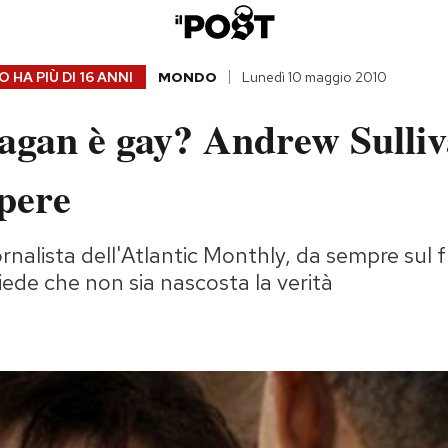
 HA PIÙ DI
16 ANNI
MONDO
Lunedì 10 maggio 2010
agan è gay? Andrew Sulliv
pere
ornalista dell'Atlantic Monthly, da sempre sul 
hiede che non sia nascosta la verità