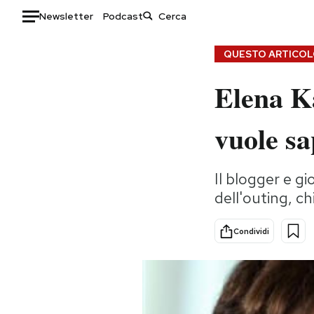
Newsletter
Podcast
Auto
QUESTO ARTICOLO
Elena K
HOME
Italia
Moda
vuole sa
Mondo
Libri
Politica
Consumismi
Il blogger e gi
Tecnologia
Storie/Idee
dell'outing, c
Internet
Ok Boomer!
Scienza
Media
Condividi
Cultura
Europa
Economia
Altrecose
Sport
Mondiali calcio 2026