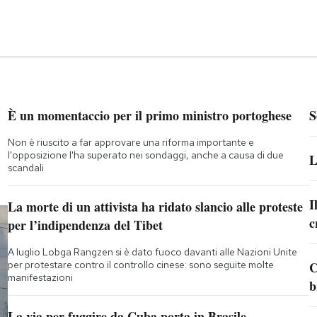
È un momentaccio per il primo ministro portoghese
S
Non è riuscito a far approvare una riforma importante e
l'opposizione l'ha superato nei sondaggi, anche a causa di due
L
scandali
I
La morte di un attivista ha ridato slancio alle proteste
c
per l’indipendenza del Tibet
A luglio Lobga Rangzen si è dato fuoco davanti alle Nazioni Unite
per protestare contro il controllo cinese: sono seguite molte
C
manifestazioni
b
La via per fuggire da Cuba porta in Brasile