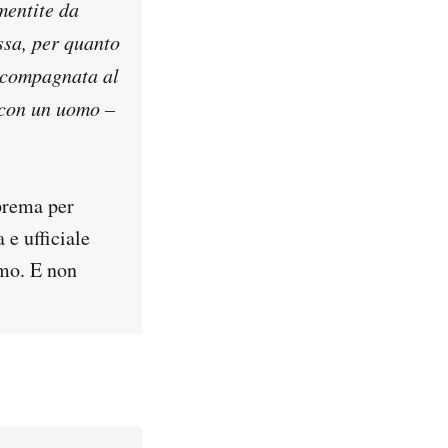
mentite da
sa, per quanto
ccompagnata al
 con un uomo –
prema per
 e ufficiale
imo. E non