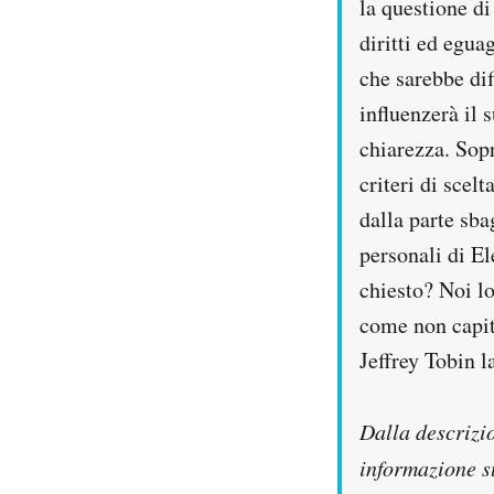
la questione di
diritti ed egua
che sarebbe dif
influenzerà il 
chiarezza. Sop
criteri di scel
dalla parte sba
personali di E
chiesto? Noi l
come non capit
Jeffrey Tobin 
Dalla descrizi
informazione su