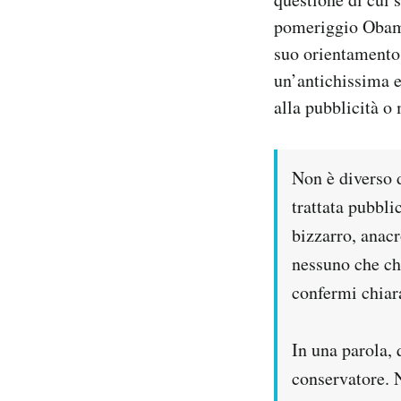
Notifiche mobile
pomeriggio Obama
Regala il Post
suo orientamento 
Hai bisogno di aiuto?
un’antichissima e
Esci
alla pubblicità o
Non è diverso 
trattata pubbl
bizzarro, anacr
nessuno che ch
confermi chiar
In una parola,
conservatore. 