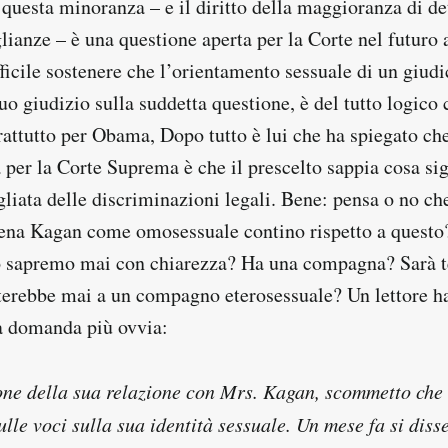
 questa minoranza – e il diritto della maggioranza di d
glianze – è una questione aperta per la Corte nel futuro a
ficile sostenere che l’orientamento sessuale di un giud
suo giudizio sulla suddetta questione, è del tutto logico
rattutto per Obama, Dopo tutto è lui che ha spiegato ch
ta per la Corte Suprema è che il prescelto sappia cosa sig
gliata delle discriminazioni legali. Bene: pensa o no ch
lena Kagan come omosessuale contino rispetto a quest
o sapremo mai con chiarezza? Ha una compagna? Sarà t
erebbe mai a un compagno eterosessuale? Un lettore ha
la domanda più ovvia:
one della sua relazione con Mrs. Kagan, scommetto che
lle voci sulla sua identità sessuale. Un mese fa si diss