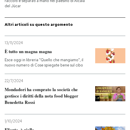
raccolti e separati a mano nel paesino di Alcalá
del Júcar
PODCAST
Altri articoli su questo argomento
NEWSLETTER
13/11/2024
I MIEI PREFERITI
È tutto un magna magna
Esce oggi in libreria "Quello che mangiamo", il
nuovo numero di Cose spiegate bene sul cibo
SHOP
22/7/2024
CALENDARIO
Mondadori ha comprato la società che
gestisce i diritti della nota food blogger
Benedetta Rossi
AREA PERSONALE
Entra
1/10/2024
Elianto, è giallo