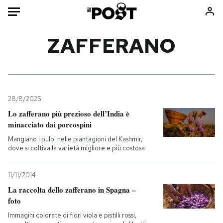
Auto
ZAFFERANO
HOME
Italia
Moda
Mondo
Libri
28/8/2025
Politica
Consumismi
Lo zafferano più prezioso dell’India è
minacciato dai porcospini
Tecnologia
Storie/Idee
Mangiano i bulbi nelle piantagioni del Kashmir,
Internet
Ok Boomer!
dove si coltiva la varietà migliore e più costosa
Scienza
Media
Cultura
Europa
11/11/2014
Economia
Altrecose
La raccolta dello zafferano in Spagna –
Sport
Mondiali calcio 2026
foto
Immagini colorate di fiori viola e pistilli rossi,