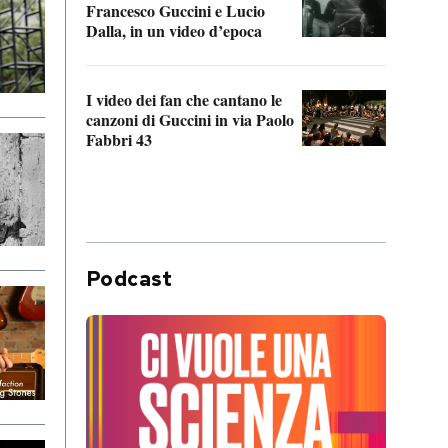
Francesco Guccini e Lucio
“Loco
Dalla, in un video d’epoca
Franc
I video dei fan che cantano le
Il de
canzoni di Guccini in via Paolo
Edoar
Fabbri 43
cappi
Podcast