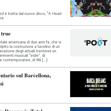
ed è tratta dal nuovo disco, "A Head
bre
true
tale americana di due anni fa, che si
lpito la costruzione a tavolino di un
razione degli attuali trentenni un
erimenti musicali “indie”, di
e contemporanee, di Wii [...]
tario sul Barcellona,
ni