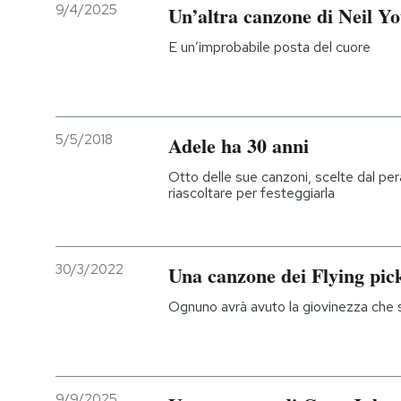
9/4/2025
Un’altra canzone di Neil Y
PODCAST
E un’improbabile posta del cuore
NEWSLETTER
5/5/2018
Adele ha 30 anni
I MIEI PREFERITI
Otto delle sue canzoni, scelte dal per
riascoltare per festeggiarla
SHOP
30/3/2022
Una canzone dei Flying pic
CALENDARIO
Ognuno avrà avuto la giovinezza che s
AREA PERSONALE
Entra
9/9/2025