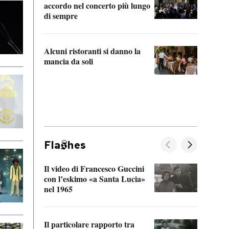
accordo nel concerto più lungo
di sempre
Il ci
parla
Alcuni ristoranti si danno la
nessu
mancia da soli
Fla
hes
Il video di Francesco Guccini
Sulla
con l’eskimo «a Santa Lucia»
vorti
nel 1965
veder
Il particolare rapporto tra
La ve