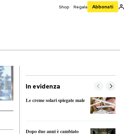
Abbonati
Shop
Regala
In evidenza
Le creme solari spiegate male
FitAc
guerr
Dopo due anni è cambiato
A cos