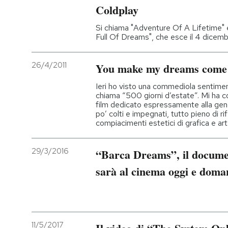
Coldplay
Si chiama "Adventure Of A Lifetime" 
Full Of Dreams", che esce il 4 dicem
26/4/2011
You make my dreams come 
Ieri ho visto una commediola sentimen
chiama “500 giorni d’estate”. Mi ha co
film dedicato espressamente alla gene
po’ colti e impegnati, tutto pieno di rif
compiacimenti estetici di grafica e art
29/3/2016
“Barca Dreams”, il documen
sarà al cinema oggi e doma
11/5/2017