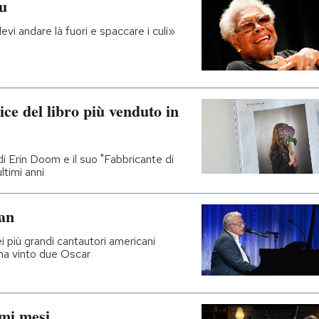
u
evi andare là fuori e spaccare i culi»
ice del libro più venduto in
i Erin Doom e il suo "Fabbricante di
ultimi anni
an
 più grandi cantautori americani
 ha vinto due Oscar
imi mesi