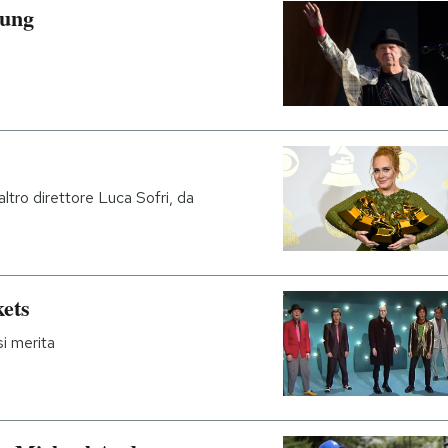
oung
altro direttore Luca Sofri, da
kets
i merita