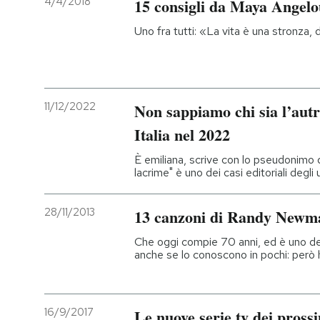
4/4/2018
15 consigli da Maya Angelo
Uno fra tutti: «La vita è una stronza, d
11/12/2022
Non sappiamo chi sia l’autr
Italia nel 2022
È emiliana, scrive con lo pseudonimo d
lacrime" è uno dei casi editoriali degli 
28/11/2013
13 canzoni di Randy Newm
Che oggi compie 70 anni, ed è uno dei
anche se lo conoscono in pochi: però
16/9/2017
Le nuove serie tv dei pross