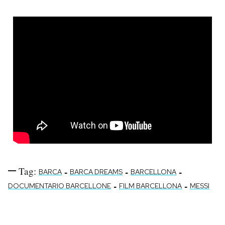
Notifiche mobile
Regala il Post
Hai bisogno di aiuto?
Esci
Tag:
-
-
-
BARCA
BARCA DREAMS
BARCELLONA
-
-
DOCUMENTARIO BARCELLONE
FILM BARCELLONA
MESSI