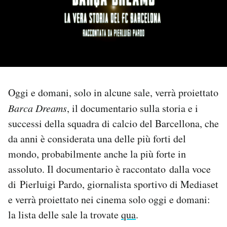
PODCAST
NEWSLETTER
I MIEI PREFERITI
Oggi e domani, solo in alcune sale, verrà proiettato
Barca Dreams
, il documentario sulla storia e i
SHOP
successi della squadra di calcio del Barcellona, che
da anni è considerata una delle più forti del
mondo, probabilmente anche la più forte in
CALENDARIO
assoluto. Il documentario è raccontato dalla voce
di Pierluigi Pardo, giornalista sportivo di Mediaset
AREA PERSONALE
e verrà proiettato nei cinema solo oggi e domani:
Area Personale
la lista delle sale la trovate
qua
.
Newsletter