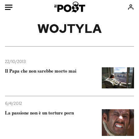
Auto
WOJTYLA
HOME
Italia
Moda
Mondo
Libri
22/10/2013
Politica
Consumismi
Il Papa che non sarebbe morto mai
Tecnologia
Storie/Idee
Internet
Ok Boomer!
Scienza
Media
6/4/2012
Cultura
Europa
La passione non è un torture porn
Economia
Altrecose
Sport
Mondiali calcio 2026