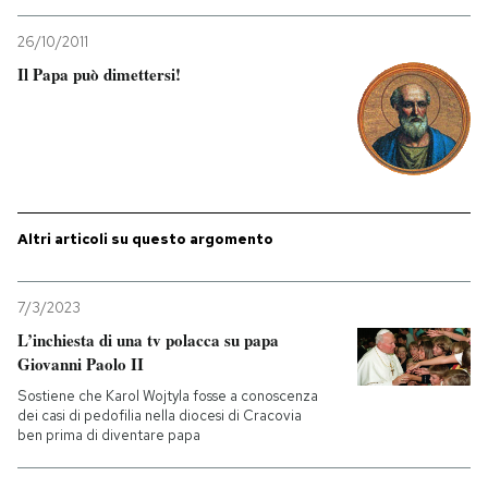
26/10/2011
PODCAST
Il Papa può dimettersi!
NEWSLETTER
I MIEI PREFERITI
Altri articoli su questo argomento
SHOP
7/3/2023
CALENDARIO
L’inchiesta di una tv polacca su papa
Giovanni Paolo II
Sostiene che Karol Wojtyla fosse a conoscenza
AREA PERSONALE
dei casi di pedofilia nella diocesi di Cracovia
ben prima di diventare papa
Entra