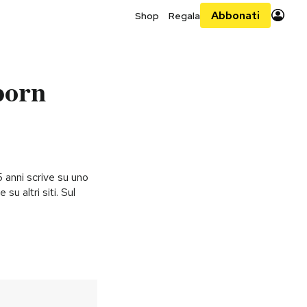
Abbonati
Shop
Regala
porn
 anni scrive su uno
 su altri siti. Sul