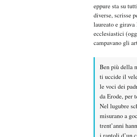
eppure sta su tutt
diverse, scrisse 
laureato e girava
ecclesiastici (og
campavano gli art
Ben più della m
ti uccide il ve
le voci dei pad
da Erode, per te
Nel lugubre sc
misurano a goc
trent’anni hann
i rantoli d’un c