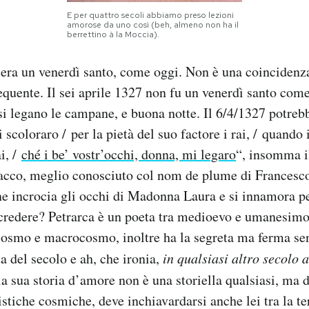
E per quattro secoli abbiamo preso lezioni
amorose da uno così (beh, almeno non ha il
berrettino à la Moccia).
7 era un venerdì santo, come oggi. Non è una coincidenz
uente. Il sei aprile 1327 non fu un venerdì santo come tu
i legano le campane, e buona notte. Il 6/4/1327 potrebb
i scoloraro / per la pietà del suo factore i rai, / quando i
i, /
ché i be’ vostr’occhi, donna, mi legaro
“, insomma il
acco, meglio conosciuto col nom de plume di Francesco
e incrocia gli occhi di Madonna Laura e si innamora per
redere? Petrarca è un poeta tra medioevo e umanesimo,
cosmo e macrocosmo, inoltre ha la segreta ma ferma sen
a del secolo e ah, che ironia,
in qualsiasi altro secolo 
la sua storia d’amore non è una storiella qualsiasi, ma
istiche cosmiche, deve inchiavardarsi anche lei tra la ter