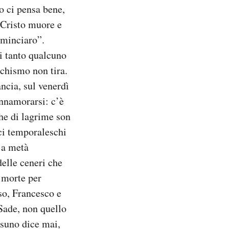
o ci pensa bene,
 Cristo muore e
ominciaro”.
i tanto qualcuno
rchismo non tira.
ancia, sul venerdì
innamorarsi: c’è
che di lagrime son
sci temporaleschi
 a metà
elle ceneri che
a morte per
oso, Francesco e
Sade, non quello
ssuno dice mai,