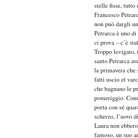
stelle fisse, tut
Francesco Petrar
non può dargli u
Petrarca è uno d
ci prova – c’è sta
Troppo levigato, t
santo Petrarca av
la primavera che 
fatti uscio et va
che bagnano le pr
pomeriggio. Comu
porta con sé quara
scherzo, l’uovo di
Laura non ebbero 
famoso, un suo an