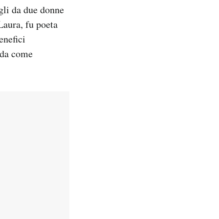
igli da due donne
Laura, fu poeta
enefici
anda come