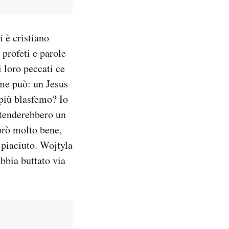
i è cristiano
 profeti e parole
i loro peccati ce
come può: un Jesus
 più blasfemo? Io
stenderebbero un
orò molto bene,
 piaciuto. Wojtyla
bbia buttato via