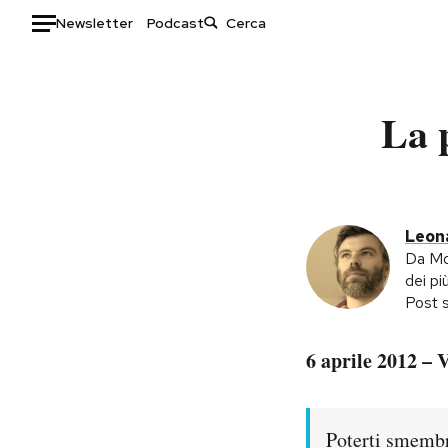
Newsletter
Podcast
Auto
La 
HOME
Italia
Moda
Mondo
Libri
Politica
Consumismi
Leona
Tecnologia
Storie/Idee
Da Mod
dei pi
Internet
Ok Boomer!
Post s
Scienza
Media
Cultura
Europa
6 aprile 2012 – 
Economia
Altrecose
Sport
Mondiali calcio 2026
Poterti smembr