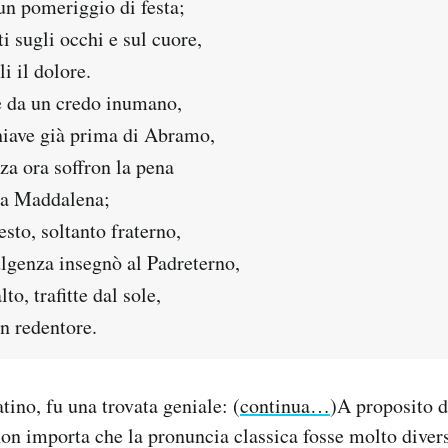
un pomeriggio di festa;
ti sugli occhi e sul cuore,
li il dolore.
e da un credo inumano,
chiave già prima di Abramo,
za ora soffron la pena
 a Maddalena;
esto, soltanto fraterno,
lgenza insegnò al Padreterno,
to, trafitte dal sole,
n redentore.
tino, fu una trovata geniale: (
continua…
)A proposito d
non importa che la pronuncia classica fosse molto divers