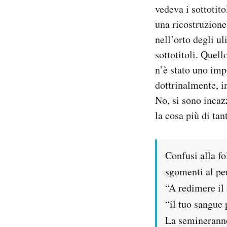
vedeva i sottotito
una ricostruzione
nell’orto degli u
sottotitoli. Quel
n’è stato uno imp
dottrinalmente, i
No, si sono incazz
la cosa più di tan
Confusi alla fo
sgomenti al pen
“A redimere il
“il tuo sangue 
La semineranno