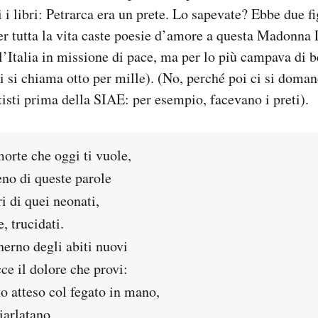
i i libri: Petrarca era un prete. Lo sapevate? Ebbe due f
per tutta la vita caste poesie d’amore a questa Madonna 
 l’Italia in missione di pace, ma per lo più campava di b
gi si chiama otto per mille). (No, perché poi ci si dom
isti prima della SIAE: per esempio, facevano i preti).
orte che oggi ti vuole,
leno di queste parole
ri di quei neonati,
, trucidati.
herno degli abiti nuovi
ce il dolore che provi:
o atteso col fegato in mano,
iarlatano.