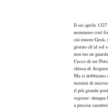
Notifiche mobile
Regala il Post
Hai bisogno di aiuto?
Esci
Il sei aprile 132
nemmeno così freq
cui muore Gesù, s
giorno ch’al sol s
non me ne guarda
Cecco di ser Petr
chiesa di Avignon
Ma ci dobbiamo c
termini di micro
il più grande poet
ragione
: dunque 
a precise caratter