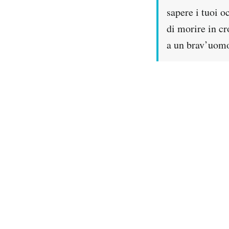
sapere i tuoi o
PODCAST
di morire in cr
a un brav’uomo
NEWSLETTER
I MIEI PREFERITI
SHOP
CALENDARIO
AREA PERSONALE
Area Personale
Newsletter