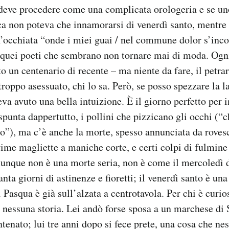
to deve procedere come una complicata orologeria e se un
ca non poteva che innamorarsi di venerdì santo, mentre
n’occhiata “onde i miei guai / nel commune dolor s’inc
i quei poeti che sembrano non tornare mai di moda. Ogn
to un centenario di recente – ma niente da fare, il petra
roppo asessuato, chi lo sa. Però, se posso spezzare la l
eva avuto una bella intuizione. È il giorno perfetto per 
spunta dappertutto, i pollini che pizzicano gli occhi (“
rco”), ma c’è anche la morte, spesso annunciata da rove
ime magliette a maniche corte, e certi colpi di fulmine
nque non è una morte seria, non è come il mercoledì d
nta giorni di astinenze e fioretti; il venerdì santo è un
 Pasqua è già sull’alzata a centrotavola. Per chi è curi
nessuna storia. Lei andò forse sposa a un marchese di 
tenato; lui tre anni dopo si fece prete, una cosa che ne